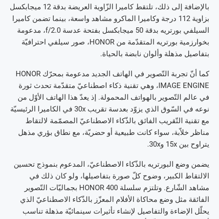
بالإضافة إلى ذلك، تلتقط كاميرا الزّاوية العريضة بدقة 12 ميجابكسل
بزاوية 112 درجة وكاميرا الماكرو مشاهد واسعة، بينما تضمن كاميرا
السيلفي بورتريه بدقة 50 ميجابكسل بفتحة عدسة f/2.0، مدعومة
بخوارزمية بورتريه المتقدّمة من HONOR، صور سيلفي احترافيّة
بتفاصيل مذهلة وألوان نابضة بالحياة.
كما أنّ تجربة التّصوير في الهاتف الجديد مدعومة بمحرّك HONOR
IMAGE ENGINE، وهي تقنية ذكاء اصطناعيّ متقدّمة تحدث ثورة
في عالم التّصوير بالهواتف المحمولة. إذ يعدّ هذا الهاتف الأوّل من
نوعه في السّوق الذي يزوّد بعدسة تقريب 30x في الكاميرا الرئيسيّة
مع تقنية التّقريب الفائق بالذّكاء الاصطناعيّ المصمّمة لالتقاط
مناظر خلاّبة، سواء كانت طبيعية أو حضريّة، مع نطاق بؤري مذهل
يتراوح بين 15x و30x.
يضمن وضع البورتريه بالذّكاء الاصطناعيّ، المدعوم بنموذج تحسين
الالتقاط الكبير، وضوح كلّ صورة بتفاصيلها، ولو كان ذلك في
مشاهد الشّارع. وتلتزم سلسلة HONOR 400 بجماليّات التّصوير
الفائقة مثل وضع محاكاة الأفلام المعزّز بالذّكاء الاصطناعيّ الذي
يحلّل الإضاءة والتفاصيل لإنشاء تأثيرات سينمائيّة مذهلة تناسب