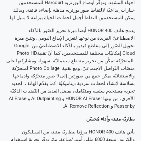
أجواء المشهد. وتوفّر أوضاع البورتريه Harcourt للمستخدمين
خيارات إبداعيّة لالتقاط صور بورتريه مذهلة بإضاءة فائقة. وبذلك
يمكن للمستخدمين التقاط أجمل لحظات الحياة ببراعة لا مثيل لها.
يدمج هاتف HONOR 400 أيضا ميزة تحرير الصّور بالذّكاء
الاصطناعيّ الفريدة من نوعها لتعزيز الإبداع اليومي. وتتيح ميزة
تحويل الصّور إلى مقاطع فيديو بالذّكاء الاصطناعيّ من Google
Cloud إمكانيّات مختلفة للمستخدمين، كما أنّ تقنيةPhoto HD
المتحرّكة تمكّن من تحرير مقاطع سينمائيّة بسهولة ومشاركتها على
منصّات التّواصل الاجتماعيّ. ومع تقنية Photo Collageالمتحرّكة
والاستثنائيّة يمكن جمع من صورتين إلى 9 صور متحرّكة وادماجها
بسلاسة لإنشاء لحظات سردية ديناميكيّة. كما يقدّم الهاتف الجديد
تجربة مستخدم سلسة ومتكاملة، بفضل العديد من التّقنيات الذكيّة
الأخرى، من بينها HONOR AI Eraser و AI Outpainting و AI Erase
Passer-by و AI Remove Reflection.
بطاريّة متينة وأداء مُحسّن
يأتي هاتف HONOR 400 مزوّدا ببطاريّة متينة من السيليكون
والكربون بسعة 6000 مللي أمبير/ساعة، ممّا يوفّر تجربة استخدام