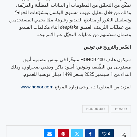
تمكّن من التحقّق من المعلومات أو البيانات المظلّلة والمزيّفة،
وذلك من خلال تحليل عيوب مستوى البكسل وتشوّهات الحوافّ
وتسلسل الصّور أو مقاطع الفيديو وغيرها، ممّا يحمي المستخدمين
من عمليّات التّزييف العميق
deepfake
أثناء مكالمات الفيديو
وضمان سلامتهم من عمليات التحيّل عبر الانترنيت.
السّعر والترويج في تونس
سيكون هاتف HONOR 400 متوفّرا في تونس بتصميم أنيق
مستوحى من الطّبيعة وبلونين: أسود داكن وذهبي صحراوي، وذلك
ابتداء من 1 سبتمبر 2025 بسعر 1499 دينارا تونسيا للعموم.
لمزيد من المعلومات، يرجى زيارة الموقع
www.honor.com
HONOR 400
HONOR
0