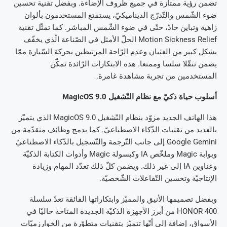
تضمن رؤية ممتازة في جميع ظروف الإضاءة. وبفضل تقنية تحسين
ضوء الشّمس والتّدرّج الديناميكيّ، يستمتع المستخدمون بألوان
زاهية وتباين حادّ، حتّى في ضوء الشّمس المباشر. كما تمثّل تقنية
Motion Sickness Relief الحلّ الأمثل في الصّناعة الّذي يخفّف
بشكل كبير من الغثيان وعدم الرّاحة المرتبطين بحركة السّيارة ممّا
يضمن تنقّلا سلسا وممتعا. هذه الابتكارات الرّائدة تمكّن
المستخدمين من تجربة مشاهدة غامرة.
أسلوب حياة ذكيّ مع نظام التّشغيل
MagicOS 9.0
هذا الهاتف الجديد مزوّد بنظام التّشغيل MagicOS 9.0 الذي يتميّز
بالعديد من تقنيات الذّكاء الاصطناعيّ. كما يدمج وظائف متقدّمة من
Google Gemini إلى جانب التّرجمة والتّسجيل بالذّكاء الاصطناعيّ
وبوابة Magic وملخّص IA وكبسولة Magic وأدوات الكتابة الذكيّة
وعناوين IA إلى غير ذلك. ويضمن كلّ ذلك تعدّد المهام وزيادة
الإنتاجيّة وتحسين التّفاعلات الشّخصيّة.
وبفضل تصميمها الأنيق والمميّز وابتكاراتها الفائقة تعدّ سلسلة
HONOR 400 من أبرز الأجهزة الذكيّة الجديدة المتاحة حاليّا في
الأسواق، إضافة إلى أنّها تتميّز بتقنيات متطوّرة من الخوارزميّات