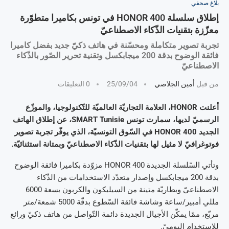
بلاغ صحفي
إطلاق سلسلة HONOR 400 في تونس بكاميرا متطوّرة
معزّزة بتقنيات الذّكاء الاصطناعيّ
تجربة تصوير متكاملة ومحسّنة في هاتف ذكيّ جديد بفضل كاميرا
فائقة الوضوح بدقة 200 ميجابكسل وتقنية تحرير الصّور بالذّكاء
الاصطناعيّ
من قبل
أمين الجلاصي
25/09/04
0 التعليقات
أعلنت HONOR، العلامة التجاريّة العالميّة للتّكنولوجيا، والموزّع
الرسميّ لديها، سمارت تونس SMART Tunisie، عن إطلاق الهاتف
الجديد HONOR 400 في السّوق التونسيّة، الذي يوفّر تجربة تصوير
فوتوغرافيّ لا مثيل لها بتقنيات الذّكاء الاصطناعيّ وبمتانة استثنائيّة.
وتأتي السّلسلة الجديدة HONOR 400 مزوّدة بكاميرا فائقة الوضوح
بدقة 200 ميجابكسل وإصدار متعدّد الاستخدامات من الذّكاء
الاصطناعيّ وبطاريّة متينة من السيليكون والكربون بسعة 6000
مللي أمبير/ساعة وشاشة فائقة السّطوع بدقّة 5000 شمعة/متر
مربّع، ممّا يمكّن الأجيال الجديدة دائمة التّواصل من هاتف ذكيّ ورائع
للاستخدام اليوميّ.