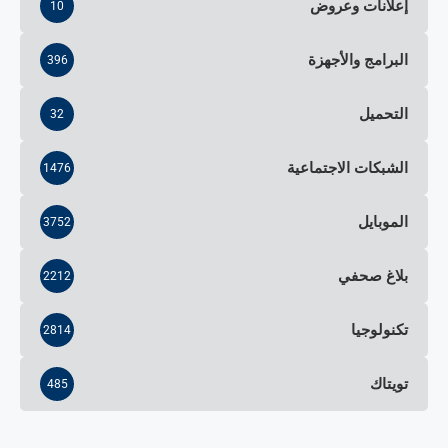
إعلانات وعروض
10
البرامج والأجهزة
396
التحميل
32
الشبكات الاجتماعية
1476
الموبايل
3752
بلاغ صحفي
2212
تكنولوجيا
2814
تويتاك
485