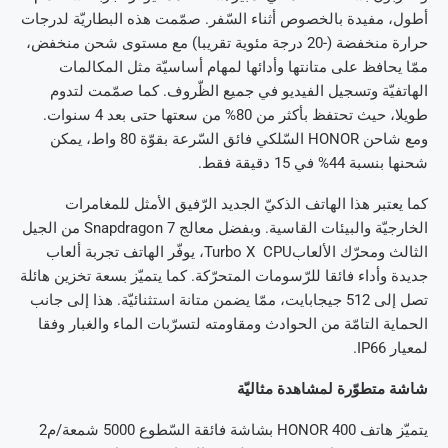
أطول، مفيدة بالخصوص أثناء السّفر. صمّمت هذه البطاريّة لدرجات
حرارة منخفضة (-20 درجة مئوية تقريبا) مع مستوى شحن منخفض،
ممّا يحافظ على متانتها وأدائها لمهام أساسيّة مثل المكالمات
الهاتفيّة وتسجيل الفيديو في جميع الظّروف. كما صمّمت لتدوم
طويلا، حيث تحتفظ بأكثر من 80% من سعتها حتى بعد 4 سنوات.
ومع شاحن HONOR السّلكي فائق السّرعة بقوّة 80 واط، يمكن
شحنها بنسبة 44% في 15 دقيقة فقط.
كما يعتبر هذا الهاتف الذكيّ الجديد الرّفيق الأمثل للمغامرات
الخارجيّة والبيئات القاسية. وبفضل معالج Snapdragon 7 من الجيل
الثالث ومحرّك الألعابTurbo X CPU، يوفّر الهاتف تجربة ألعاب
جديدة وأداء فائقا للرّسومات المتحرّكة. كما يتميّز بسعة تخزين هائلة
تصل إلى 512 جيجابايت، ممّا يضمن متانة استثنائيّة. هذا إلى جانب
الحماية التامّة من الحوادث ومقاومته لتسرّبات الماء والغبار وفقا
لمعيار IP66.
شاشة متطوّرة لمشاهدة مثاليّة
يتميّز هاتف HONOR 400 بشاشة فائقة السّطوع 5000 شمعة/م2