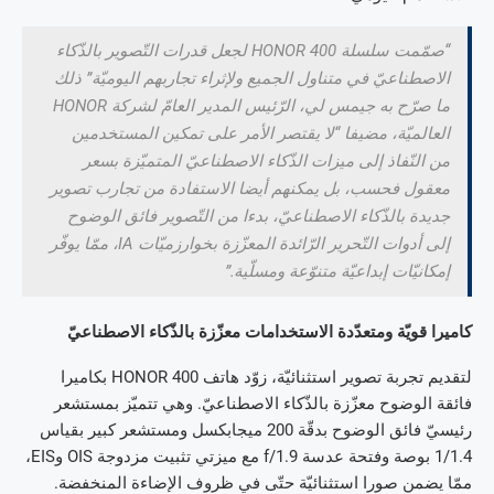
“صمّمت سلسلة HONOR 400 لجعل قدرات التّصوير بالذّكاء
الاصطناعيّ في متناول الجميع ولإثراء تجاربهم اليوميّة” ذلك
ما صرّح به جيمس لي، الرّئيس المدير العامّ لشركة HONOR
العالميّة، مضيفا “لا يقتصر الأمر على تمكين المستخدمين
من النّفاذ إلى ميزات الذّكاء الاصطناعيّ المتميّزة بسعر
معقول فحسب، بل يمكنهم أيضا الاستفادة من تجارب تصوير
جديدة بالذّكاء الاصطناعيّ، بدءا من التّصوير فائق الوضوح
إلى أدوات التّحرير الرّائدة المعزّزة بخوارزميّات IA، ممّا يوفّر
إمكانيّات إبداعيّة متنوّعة ومسلّية.”
كاميرا قويّة ومتعدّدة الاستخدامات معزّزة بالذّكاء الاصطناعيّ
لتقديم تجربة تصوير استثنائيّة، زوّد هاتف HONOR 400 بكاميرا
فائقة الوضوح معزّزة بالذّكاء الاصطناعيّ. وهي تتميّز بمستشعر
رئيسيّ فائق الوضوح بدقّة 200 ميجابكسل ومستشعر كبير بقياس
1/1.4 بوصة وفتحة عدسة f/1.9 مع ميزتي تثبيت مزدوجة OIS وEIS،
ممّا يضمن صورا استثنائيّة حتّى في ظروف الإضاءة المنخفضة.