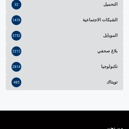
التحميل
32
الشبكات الاجتماعية
1476
الموبايل
3752
بلاغ صحفي
2212
تكنولوجيا
2814
تويتاك
485
من نحن