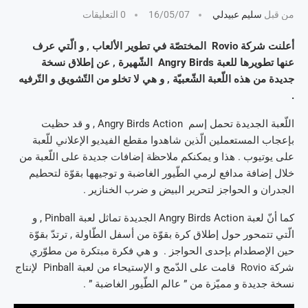
من قبل
سليم عبيدلي
16/05/07
0 التعليقات
أعلنت شركة Rovio المختصّة في تطوير الألعاب , و الّتي عرف
عنها تطويرها للعبة Angry Birds الشّهيرة , عن إطلاق نسخة
جديدة من هذه اللّعبة الشّعبيّة , و هي لا تخلو من التّشويق و التّرفيه
.
اللّعبة الجديدة تحمل إسم Angry Birds Action , و قد حظيت
بإعجاب المستعملين الّذين شاهدوا مقطع الفيديو الإعلاني للّعبة
على يوتيوب . هذا و يمكنكم ملاحظة إضافات جديدة على اللّعبة من
خلال إضافة مدافع لرمي الطّيور الغاضبة و توجيهها بقوّة لتحطيم
الجدران و الحواجز لتحرير البيض و ضرب الخنازير .
كما أنّ لعبة Angry Birds Action الجديدة تماثل لعبة Pinball , و
الّتي تتمحور حول إطلاق كرة بقوّة من أسفل الطّاولة , ترتدّ بقوّة
حين الإصطدام بإحدى الحواجز . و هي فكرة مبتكرة من مطوّري
شركة Rovio قامت على الدّمج و الإستيحاء من لعبة Pinball لإنتاج
نسخة جديدة و مميّزة من ” عالم الطّيور الغاضبة ” .