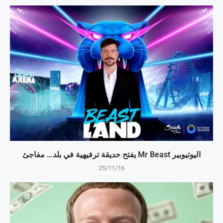
اليوتيوبير Mr Beast يفتح حديقة ترفيهية في بلد… مفاجئ
25/11/16