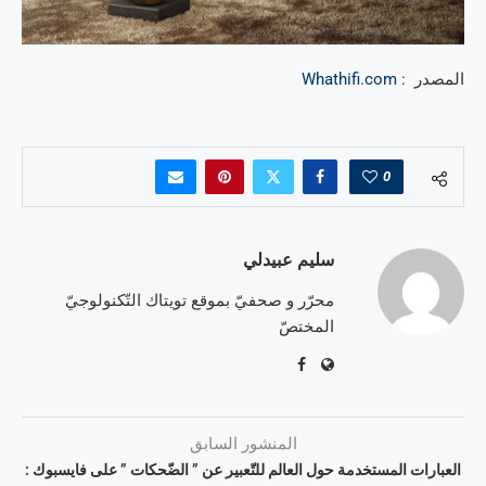
المصدر :
Whathifi.com
0
سليم عبيدلي
محرّر و صحفيّ بموقع تويتاك التّكنولوجيّ
المختصّ
المنشور السابق
العبارات المستخدمة حول العالم للتّعبير عن ” الضّحكات ” على فايسبوك :