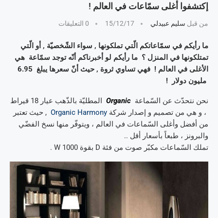
إكتشفوا أغلى سمّاعات في العالم !
من قبل
سليم عبيدلي
15/12/17
0 التعليقات
ما رأيكم في سمّاعاتكم الّتي تملكونها , سواء الشّخصيّة , أو الّتي
تمتلكونها في المنزل ؟ ما رأيكم لو أخبرناكم أنّه توجد سمّاعة هي
الأغلى في العالم ! فهي تساوي ثروة , حيث أنّ سعرها يبلغ 6.95
مليون دولار !
نحن نتحدّث عن السّماعة
Organic
المطليّة بالذّهب عيار 18 قيراط
، و هي من تصميم و إصدار شركة
Organic Harmony
, حيث تعتبر
من أفضل وأغلى السّماعات في العالم ، ويتوفّر منها نسخ الفضّي
والبرونز ، طبعاً بأسعار أقل ..
تملك السّماعات مكبّر صوت من فئة D بقوة 1000 W .