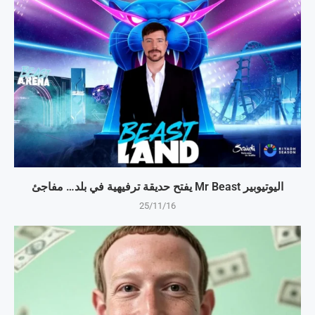
اليوتيوبير Mr Beast يفتح حديقة ترفيهية في بلد… مفاجئ
25/11/16