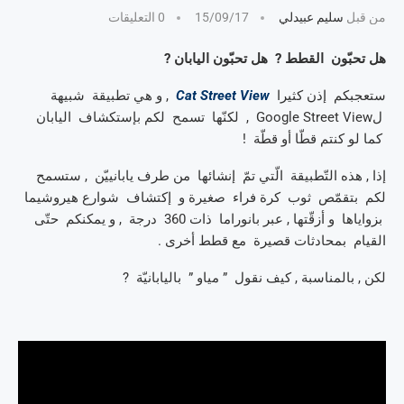
من قبل
سليم عبيدلي
15/09/17
0 التعليقات
هل تحبّون القطط ? هل تحبّون اليابان ?
ستعجبكم إذن كثيرا
Cat Street View
, و هي تطبيقة شبيهة
لGoogle Street View , لكنّها تسمح لكم بإستكشاف اليابان
كما لو كنتم قطّا أو قطّة !
إذا , هذه التّطبيقة الّتي تمّ إنشائها من طرف يابانييّن , ستسمح
لكم بتقمّص ثوب كرة فراء صغيرة و إكتشاف شوارع هيروشيما
بزواياها و أزقّتها , عبر بانوراما ذات 360 درجة , و يمكنكم حتّى
القيام بمحادثات قصيرة مع قطط أخرى .
لكن , بالمناسبة , كيف نقول ” مياو ” باليابانيّة ?