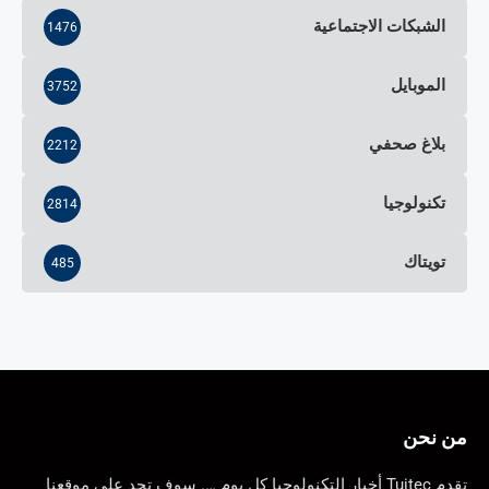
الشبكات الاجتماعية
1476
الموبايل
3752
بلاغ صحفي
2212
تكنولوجيا
2814
تويتاك
485
من نحن
تقدم Tuitec أخبار التكنولوجيا كل يوم …. سوف تجد على موقعنا