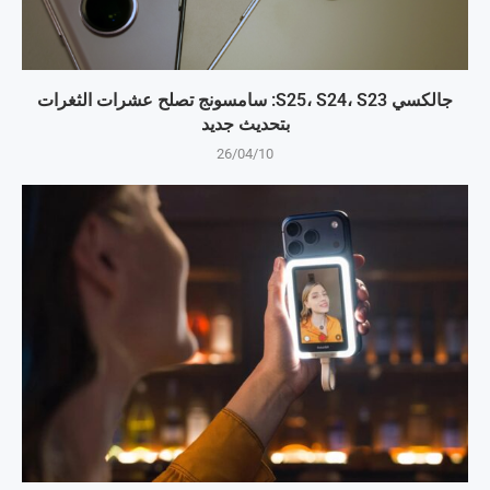
جالكسي S25، S24، S23: سامسونج تصلح عشرات الثغرات
بتحديث جديد
26/04/10