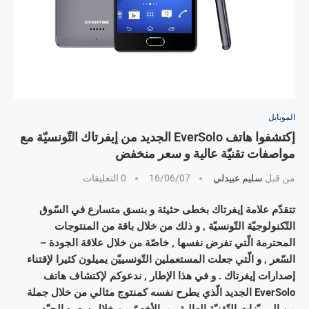
الموبايل
إكتشفوا هاتف EverSolo الجديد من إيفرتاك التّونسيّة مع
مواصفات تقنيّة عالية و سعر منخفض
من قبل
سليم عبيدلي
16/06/07
0 التعليقات
تتقدّم علامة إيفرتاك بخطى حثيثة و بنسق متسارع في السّوق
التّكنولوجيّة التّونسيّة , و ذلك من خلال باقة من المنتوجات
المحترمة الّتي تفرض نفسها , خاصّة من خلال علاقة الجودة –
السّعر , و الّتي جعلت المستعملين التّونسييّن يميلون كثيرا لإقتناء
إصدارات إيفرتاك . و في هذا الإطار , ندعوكم لإكتشاف هاتف
EverSolo الجديد الّذي يطرح نفسه كمنتوج مثالي من خلال جملة