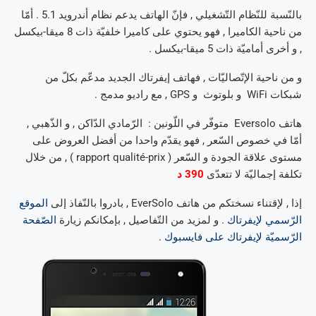
بالنّسبة للنّظام التّشغيلي , فإنّ الهاتف يدعم نظام أندرويد 5.1 . أمّا
من ناحية الكاميرا , فهو يحتوي على كاميرا خلفيّة ذات 8 ميقا-بيكسل
, و أخرى أماميّة ذات 5 ميقا-بيكسل .
و من ناحية الإتّصاليّات , فهاتف إيفرتاك الجديد مدعّم بكلّ من
شبكات WiFi و بلوتوث و GPS , مع راديو مدمج .
هاتف Eversolo متوفّر في اللّونين : الرّمادي الدّاكن , و الذّهبي ,
أمّا في خصوص السّعر , فهو يقدّم واحدا من أفضل العروض على
مستوى علاقة الجودة و السّعر ( rapport qualité-prix ) , من خلال
تكلفة إجماليّة لا تتعدّى
390 د
إذا , لإقتناء نسختكم من هاتف EverSolo , بادروا بالنّفاذ إلى
الموقع
الرّسمي لإيفرتاك
. و لمزيد من التّفاصيل , بإمكانكم زيارة
الصّفحة
الرّسميّة لإيفرتاك على فايسبوك
.