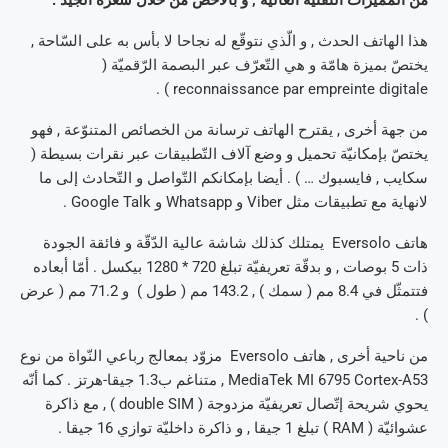
من المميّزات التّقنيّة العالية , و بالأخصّ من خلال سعره الجيّد .
هذا الهاتف الحدث , و الّذي نتوقّع له نجاحا لا بأس به على السّاحة ,
يختصّ بميزة هامّة و هي التّعرّف عبر البصمة الرّقميّة (
reconnaissance par empreinte digitale ) .
من جهة أخرى , يقترح الهاتف ترسانة من الخصائص المتنوّعة , فهو
يختصّ بإمكانيّة تحميل و وضع آلاف التّطبيقات عبر نقرات بسيطة (
سكايب , فايسبوك … ) . أيضا بإمكانكم التّواصل و التّحادث إلى ما
لانهاية مع تطبيقات مثل Viber و Whatsapp و Google Talk .
هاتف Eversolo يمتلك كذلك شاشة عالية الدّقّة و فائقة الجودة
ذات 5 بوصات , و بدقّة تعريفيّة تبلغ 720 * 1280 بيكسل . أمّا أبعاده
فتتمثّل في 8.4 مم ( سمك ) , 143.2 مم ( طول ) و 71.2 مم ( عرض
) .
من ناحية أخرى , هاتف Eversolo مزوّد بمعالج رباعي النّواة من نوع
MediaTek MI 6795 Cortex-A53 , متناغم ب1.3 جيقا-هرتز . كما أنّه
يحوي شريحة إتّصال تعريفيّة مزدوجة ( double SIM ) , مع ذاكرة
عشوائيّة ( RAM ) تبلغ 1 جيقا , و ذاكرة داخليّة توازي 16 جيقا .