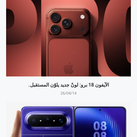
الآيفون 18 برو: لونٌ جديد يلوّن المستقبل.
26/04/14