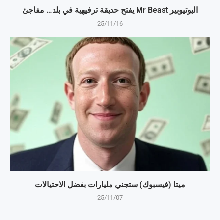
اليوتيوبير Mr Beast يفتح حديقة ترفيهية في بلد… مفاجئ
25/11/16
ميتا (فيسبوك) ستجني مليارات بفضل الاحتيالات
25/11/07