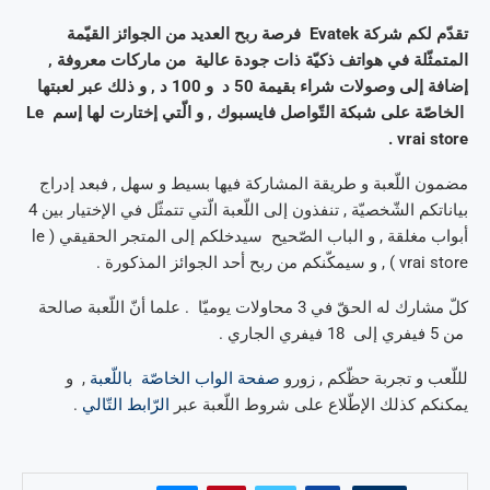
تقدّم لكم شركة Evatek فرصة ربح العديد من الجوائز القيّمة
المتمثّلة في هواتف ذكيّة ذات جودة عالية من ماركات معروفة ,
إضافة إلى وصولات شراء بقيمة 50 د و 100 د , و ذلك عبر لعبتها
الخاصّة على شبكة التّواصل فايسبوك , و الّتي إختارت لها إسم Le
vrai store .
مضمون اللّعبة و طريقة المشاركة فيها بسيط و سهل , فبعد إدراج
بياناتكم الشّخصيّة , تنفذون إلى اللّعبة الّتي تتمثّل في الإختيار بين 4
أبواب مغلقة , و الباب الصّحيح سيدخلكم إلى المتجر الحقيقي ( le
vrai store ) , و سيمكّنكم من ربح أحد الجوائز المذكورة .
كلّ مشارك له الحقّ في 3 محاولات يوميّا . علما أنّ اللّعبة صالحة
من 5 فيفري إلى 18 فيفري الجاري .
لللّعب و تجربة حظّكم , زورو
صفحة الواب الخاصّة باللّعبة
, و
يمكنكم كذلك الإطّلاع على شروط اللّعبة عبر
الرّابط التّالي
.