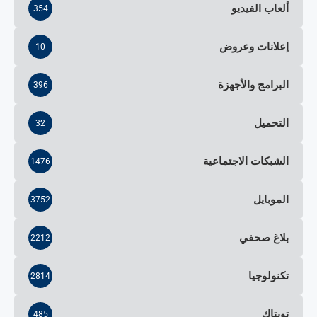
ألعاب الفيديو
354
إعلانات وعروض
10
البرامج والأجهزة
396
التحميل
32
الشبكات الاجتماعية
1476
الموبايل
3752
بلاغ صحفي
2212
تكنولوجيا
2814
تويتاك
485