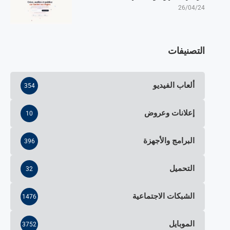
26/04/24
التصنيفات
ألعاب الفيديو
354
إعلانات وعروض
10
البرامج والأجهزة
396
التحميل
32
الشبكات الاجتماعية
1476
الموبايل
3752