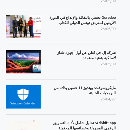
26/05/09
Ooredoo تحتفي بالثقافة والإبداع في الدورة
الأربعين لمعرض تونس الدولي للكتاب
26/05/09
شركة إل جي تُعلن عن أول أجهزة تلفاز
لاسلكية بتقنية معتمدة
26/05/09
مايكروسوفت: ويندوز 11 حصين بذاته من
البرمجيات الخبيثة
26/04/27
AdShift.app: تحليل شامل لأداة التسويق
الرقمي المجهولة وخصائصها المحتملة