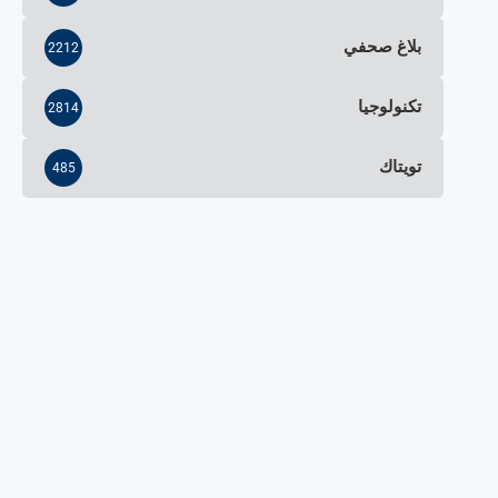
بلاغ صحفي
2212
تكنولوجيا
2814
تويتاك
485