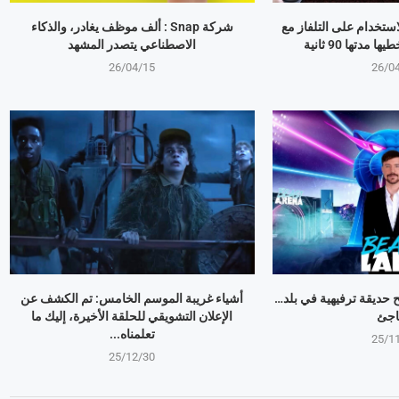
استخدام على التلفاز مع
شركة Snap : ألف موظف يغادر، والذكاء
مدتها 90 ثانية
الاصطناعي يتصدر المشهد
26/04/15
26/0
وبير Mr Beast يفتح حديقة ترفيهية في بلد…
أشياء غريبة الموسم الخامس: تم الكشف عن
اجئ
الإعلان التشويقي للحلقة الأخيرة، إليك ما
تعلمناه...
25/1
25/12/30