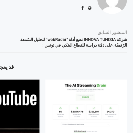
المنشور السابق
شركة INNOVA TUNISIA تضع أداة “webRadar” لتحليل السّمعة
الرّقميّة, على ذمّة دراسة للقطاع البنكي في تونس :
قد يعجب