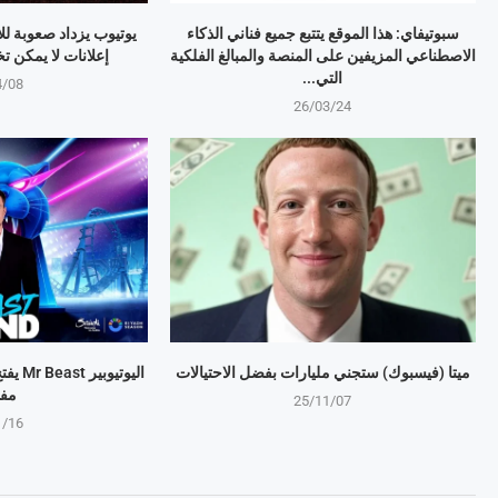
سبوتيفاي: هذا الموقع يتتبع جميع فناني الذكاء
يوتيوب يزداد صعوبة لل
الاصطناعي المزيفين على المنصة والمبالغ الفلكية
إعلانات لا يمكن تخطيها 
التي...
4/08
26/03/24
ميتا (فيسبوك) ستجني مليارات بفضل الاحتيالات
اليوتي
مف
25/11/07
1/16