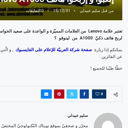
من قبل
سليم عبيدلي
15/12/31
0 التعليقات
تعتبر علامة Lenovo من العلامات المميّزة و الواعدة على صع
لربح هاتف ذكيّ A1000 من لينوفو ؟
يمكنكم إذا زيارة
صفحة شركة العربيّة للإعلام
على الفايسبوك
, و الّت
عن الفائزين .
حظّا طيّبا للجميع !
0
سليم عبيدلي
محرّر و صحفيّ بموقع تويتاك التّكنولوجيّ المختصّ