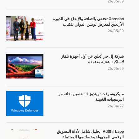
26/05/09
Ooredoo تحتفي بالثقافة والإبداع في الدورة
الأربعين لمعرض تونس الدولي للكتاب
26/05/09
شركة إل جي تُعلن عن أول أجهزة تلفاز
لاسلكية بتقنية معتمدة
26/05/09
مايكروسوفت: ويندوز 11 حصين بذاته من
البرمجيات الخبيثة
26/04/27
AdShift.app: تحليل شامل لأداة التسويق
الرقمي المجهولة وخصائصها المحتملة