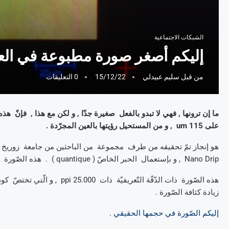
الشبكات الاجتماعية
إليكم أصغر صورة مطبوعة في العا
من قبل
سليم عبيدلي
15/12/22
0 التعليقات
على 115 um , و من المستحيل رؤيتها بالعين المجرّدة .
Nano Drip , و بإستعمال الحبر الخاصّ ( quantique ) . هذه الصّورة إحتلّت , بالمناسبة , صفحة من صفحات كتاب الأرقام القياسيّة .
زيادة كثافة الصّورة .
إليكم الصّورة في حجمها الحقيقي .