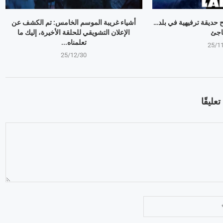
وبير Mr Beast يفتح حديقة ترفيهية في بلد…
أشياء غريبة الموسم الخامس: تم الكشف عن
اجئ
الإعلان التشويقي للحلقة الأخيرة، إليك ما
تعلمناه...
25/1
25/12/30
عليقًا