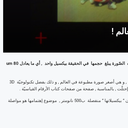
لم !
ما إن ترونها , فهي لا تبدو بالفعل صغيرة جدّا , و لكن مع هذا , فإنّ هذه الصّورة يبلغ حجمها في الحقيقة بيكسيل واحد , أي ما يعادل 80 um
هو إنجاز تمّ تحقيقه من طرف مجموعة من الباحثين من جامعة زوريخ , و هي أصغر صورة مطبوعة في العالم , و ذلك بفضل تكنولوجيّة 3D
هذه الصّورة ذات الدّقّة التّعريفيّة ذات 25.000 ppi , و الّتي تختصّ كون ” بيكسيلاتها ” منفصلة ب500 نانومتر , موضوع إهتمامها هو مواصلة