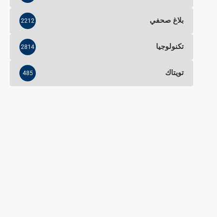
بلاغ صحفي
2212
تكنولوجيا
2814
تويتاك
485