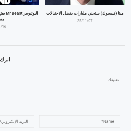
ميتا (فيسبوك) ستجني مليارات بفضل الاحتيالات
اليوتي
مف
25/11/07
1/16
اترك ت