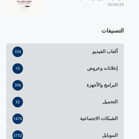
26/04/24
التصنيفات
ألعاب الفيديو
354
إعلانات وعروض
10
البرامج والأجهزة
396
التحميل
32
الشبكات الاجتماعية
1476
الموبايل
3752