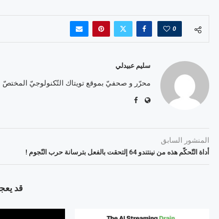
0
سليم عبيدلي
محرّر و صحفيّ بموقع تويتاك التّكنولوجيّ المختصّ
المنشور السابق
أداة التّحكّم هذه من نينتندو 64 إلتحقت بالفعل بترسانة حرب النّجوم !
قد يعجب