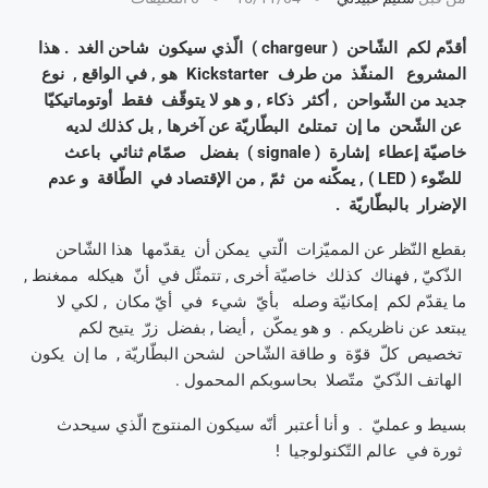
أقدّم لكم الشّاحن ( chargeur ) الّذي سيكون شاحن الغد . هذا
المشروع المنفّذ من طرف Kickstarter هو , في الواقع , نوع
جديد من الشّواحن , أكثر ذكاء , و هو لا يتوقّف فقط أوتوماتيكيّا
عن الشّحن ما إن تمتلئ البطّاريّة عن آخرها , بل كذلك لديه
خاصيّة إعطاء إشارة ( signale ) بفضل صمّام ثنائي باعث
للضّوء ( LED ) , يمكّنه من ثمّ , من الإقتصاد في الطّاقة و عدم
الإضرار بالبطّاريّة .
بقطع النّظر عن المميّزات الّتي يمكن أن يقدّمها هذا الشّاحن
الذّكيّ , فهناك كذلك خاصيّة أخرى , تتمثّل في أنّ هيكله ممغنط ,
ما يقدّم لكم إمكانيّة وصله بأيّ شيء في أيّ مكان , لكي لا
يبتعد عن ناظريكم . و هو يمكّن , أيضا , بفضل زرّ يتيح لكم
تخصيص كلّ قوّة و طاقة الشّاحن لشحن البطّاريّة , ما إن يكون
الهاتف الذّكيّ متّصلا بحاسوبكم المحمول .
بسيط و عمليّ . و أنا أعتبر أنّه سيكون المنتوج الّذي سيحدث
ثورة في عالم التّكنولوجيا !