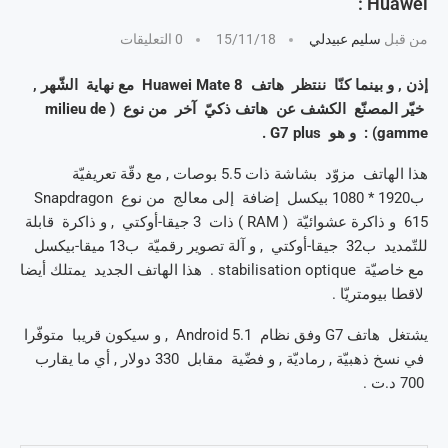
Huawei :
من قبل
سليم عبيدلي
15/11/18
0 التعليقات
إذن , و بينما كنّا ننتظر هاتف Huawei Mate 8 مع نهاية الشّهر ,
خيّر المصنّع الكشف عن هاتف ذكيّ آخر من نوع ( milieu de
gamme) : و هو G7 plus .
هذا الهاتف مزوّد بشاشة ذات 5.5 بوصات , مع دقّة تعريفيّة
ب1920 * 1080 بيكسل إضافة إلى معالج من نوع Snapdragon
615 و ذاكرة عشوائيّة ( RAM ) ذات 3 جيقا-أوكتي , و ذاكرة قابلة
للتّمديد ب32 جيقا-أوكتي , و آلة تصوير رقميّة ب13 ميقا-بيكسل
مع خاصيّة stabilisation optique . هذا الهاتف الجديد يمتلك أيضا
لاقطا بيومتريّا .
يشتغل هاتف G7 وفق نظام Android 5.1 , و سيكون قريبا متوفّرا
في نسخ ذهبيّة , رماديّة , و فضّية مقابل 330 دولار , أي ما يقارب
700 د.ت .