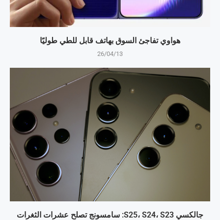
هواوي تفاجئ السوق بهاتف قابل للطي طوليًا
26/04/13
جالكسي S25، S24، S23: سامسونج تصلح عشرات الثغرات