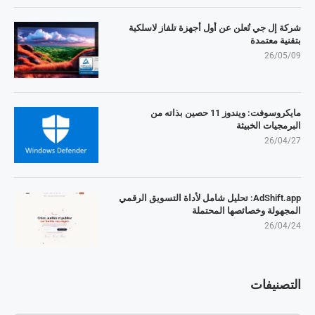
شركة إل جي تُعلن عن أول أجهزة تلفاز لاسلكية
بتقنية معتمدة
26/05/09
مايكروسوفت: ويندوز 11 حصين بذاته من
البرمجيات الخبيثة
26/04/27
AdShift.app: تحليل شامل لأداة التسويق الرقمي
المجهولة وخصائصها المحتملة
26/04/24
التصنيفات