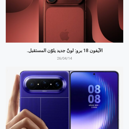
الآيفون 18 برو: لونٌ جديد يلوّن المستقبل.
26/04/14