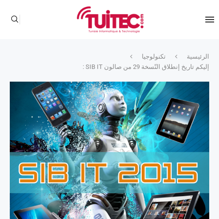
الرئيسية
تكنولوجيا
إليكم تاريخ إنطلاق النّسخة 29 من صالون SIB IT :