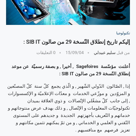
تكنولوجيا
إليكم تاريخ إنطلاق النّسخة 29 من صالون SIB IT :
من قبل
سليم عبيدلي
15/09/04
0 التعليقات
أعلنت مؤسّسة Sagefoires , أخيرا , و بصفة رسميّة عن موعد
إنطلاق النّسخة 29 من صالون SIB IT :
إذا , الصّالون الدّولي الشّهير , و الّذي يجمع كلّ سنة كلّ المصنّعين
و المزوّدين و موزّعي الخدمات و معدّات الإعلاميّة و الإكسسوارات
, إلى جانب كلّ مشغّلي الإتّصالات و ذوي العلاقة بميدان
تكنولوجيّات المعلومات و الإتّصال , و ذلك بهدف عرض منتوجاتهم و
خدماتهم و التّعريف بأجهزتهم الجديدة و جديدهم على المستوى
التّقني و العلمي و الخدماتي , و من ثمّ يمكنهم تثمين مكانتهم و
تعزيز فرصهم مع منافسيهم .