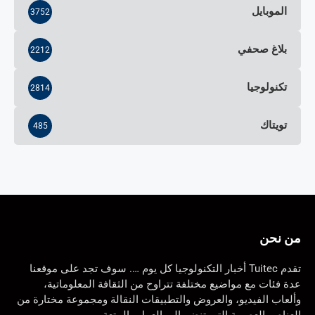
الموبايل
3752
بلاغ صحفي
2212
تكنولوجيا
2814
تويتاك
485
من نحن
تقدم Tuitec أخبار التكنولوجيا كل يوم …. سوف تجد على موقعنا
عدة فئات مع مواضيع مختلفة تتراوح من الثقافة المعلوماتية،
وألعاب الفيديو، والعروض والتطبيقات النقالة ومجموعة مختارة من
العناصر العصرية التي تنضم إلى العمل والمتعة.