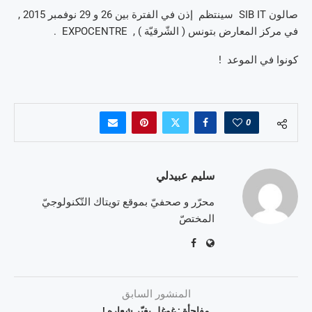
صالون SIB IT سينتظم إذن في الفترة بين 26 و 29 نوفمبر 2015 ,
في مركز المعارض بتونس ( الشّرقيّة ) , EXPOCENTRE .
كونوا في الموعد !
0
سليم عبيدلي
محرّر و صحفيّ بموقع تويتاك التّكنولوجيّ
المختصّ
المنشور السابق
مفاجأة : غوغل يغيّر شعاره !