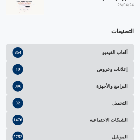
26/04/24
التصنيفات
ألعاب الفيديو
354
إعلانات وعروض
10
البرامج والأجهزة
396
التحميل
32
الشبكات الاجتماعية
1476
الموبايل
3752