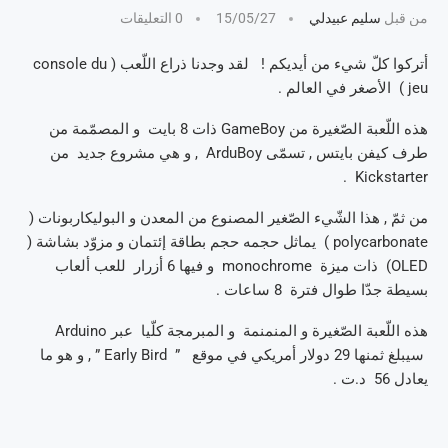
من قبل
سليم عبيدلي
15/05/27
0 التعليقات
أتركوا كلّ شيء من أيديكم ! لقد وجدنا ذراع اللّعب ( console du
jeu ) الأصغر في العالم .
هذه اللّعبة الصّغيرة من GameBoy ذات 8 بايت و المصمّمة من
طرف كيفن بايتس , تسمّى ArduBoy , و هي مشروع جديد من
Kickstarter .
من ثمّ , هذا الشّيء الصّغير المصنوع من المعدن و البوليكاربونات (
polycarbonate ) يماثل حجمه حجم بطاقة إئتمان و مزوّد بشاشة (
OLED) ذات ميزة monochrome و فيها 6 أزرار للعب ألعاب
بسيطة جدّا طوال فترة 8 ساعات .
هذه اللّعبة الصّغيرة و المنمنمة و المبرمجة كلّيا عبر Arduino
سيبلغ ثمنها 29 دولار أمريكي في موقع ” Early Bird ” , و هو ما
يعادل 56 د.ت .