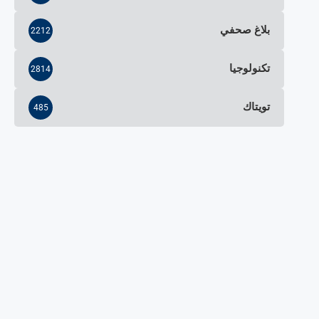
بلاغ صحفي
2212
تكنولوجيا
2814
تويتاك
485