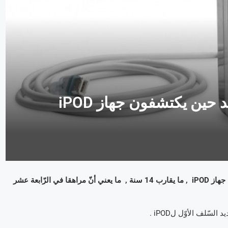
إليكم ردّة فعل أطفال الجيل الجديد حين يكتشفون جهاز iPOD
بالرّغم من أنّ هذا يبدو كأنّه البارحة , فقد مضى بالفعل على ظهور أوّل جهاز iPOD , ما يقارب 14 سنة , ما يعني أنّ مراهقا في الرّابعة عشر