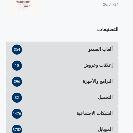
26/04/24
التصنيفات
ألعاب الفيديو
354
إعلانات وعروض
10
البرامج والأجهزة
396
التحميل
32
الشبكات الاجتماعية
1476
الموبايل
3752