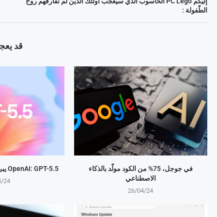
إليكم PC Lego الحاسوب الّذي سيعجب أولئك الّذين لم تفارقهم روح
الطّفولة :
قد يعجب
في جوجل، 75% من الكود مولّد بالذكاء
OpenAI: GPT-5.5 يبرمج المهام بذكاء متطور
الاصطناعي
4/24
26/04/24