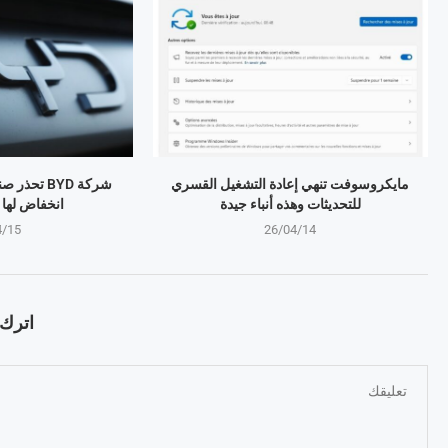
مايكروسوفت تنهي إعادة التشغيل القسري
شركة BYD تح
للتحديثات وهذه أنباء جيدة
انخفاض لها منذ 4 
4/15
26/04/14
اترك ت