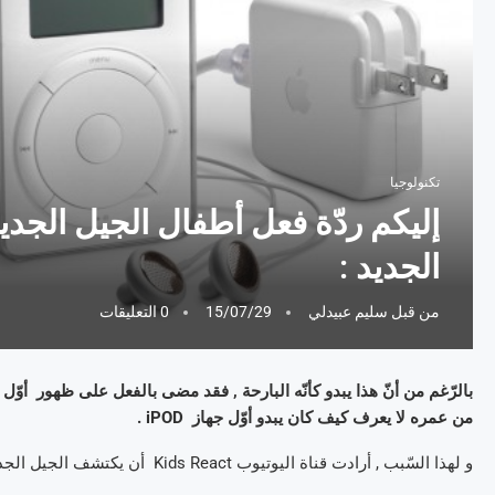
تكنولوجيا
الجديد :
من قبل
سليم عبيدلي
15/07/29
0 التعليقات
من عمره لا يعرف كيف كان يبدو أوّل جهاز iPOD .
و لهذا السّبب , أرادت قناة اليوتيوب Kids React أن يكتشف الجيل الجديد السّلف الأوّل لiPOD .