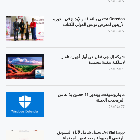
26/05/09
Ooredoo تحتفي بالثقافة والإبداع في الدورة
الأربعين لمعرض تونس الدولي للكتاب
26/05/09
شركة إل جي تُعلن عن أول أجهزة تلفاز
لاسلكية بتقنية معتمدة
26/05/09
مايكروسوفت: ويندوز 11 حصين بذاته من
البرمجيات الخبيثة
26/04/27
AdShift.app: تحليل شامل لأداة التسويق
الرقمي المجهولة وخصائصها المحتملة