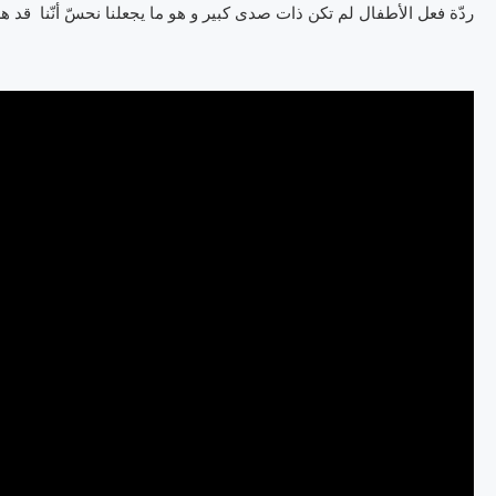
ردّة فعل الأطفال لم تكن ذات صدى كبير و هو ما يجعلنا نحسّ أنّنا قد هر