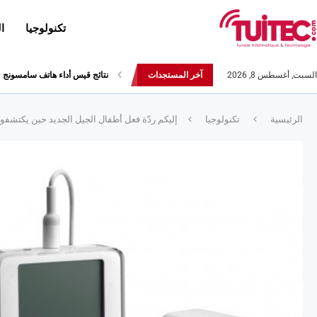
تكنولوجيا
ا
السبت, أغسطس 8, 2026
آخر المستجدات
أحدث إصدارات هواوي: هاتف “nova 8 SE” ينطلق رسميا مع أربع...
الرئيسية
تكنولوجيا
إليكم ردّة فعل أطفال الجيل الجديد حين يكتشفون جهاز iPOD 