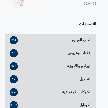
26/04/24
التصنيفات
ألعاب الفيديو
354
إعلانات وعروض
10
البرامج والأجهزة
396
التحميل
32
الشبكات الاجتماعية
1476
الموبايل
3752