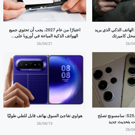
OPPO Find X9 Ultr: الهاتف الذكي الذي يريد
اعتبارًا من عام 2027، يجب أن تحتوي جميع
 محل كاميرتك
الهواتف الذكية المباعة في أوروبا على...
26/04/21
26/0
جالكسي S25، S24، S23: سامسونج تصلح
هواوي تفاجئ السوق بهاتف قابل للطي طوليًا
ت بتحديث جديد
26/04/13
26/0