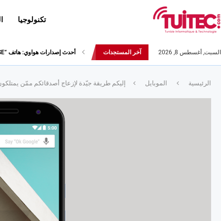
تكنولوجيا
ا
السبت, أغسطس 8, 2026
آخر المستجدات
أحدث إصدارات هواوي: هاتف “nova 8 SE” ينطلق رسميا مع أربع...
الرئيسية
الموبايل
إليكم طريقة جيّدة لإزعاج أصدقائكم ممّن يمتلكون ها