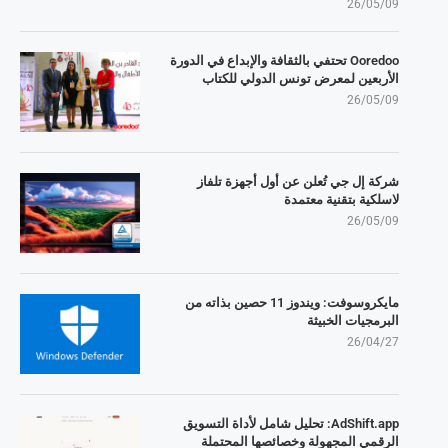
26/05/09
Ooredoo تحتفي بالثقافة والإبداع في الدورة
الأربعين لمعرض تونس الدولي للكتاب
26/05/09
شركة إل جي تُعلن عن أول أجهزة تلفاز
لاسلكية بتقنية معتمدة
26/05/09
مايكروسوفت: ويندوز 11 حصين بذاته من
البرمجيات الخبيثة
26/04/27
AdShift.app: تحليل شامل لأداة التسويق
الرقمي المجهولة وخصائصها المحتملة