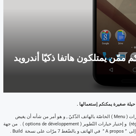
 ممّن يمتلكون هاتفا ذكيّا أندرويد
 حيلة صغيرة يمكنكم إستعمالها .
يمكنكم إبطاء أو تسريع الصّور المتحرّكة ( animations ) و قائمات الخيارات ( Menu ) الخاصّة بالهاتف الذّكيّ , و هو أمر من شأنه أن يغيض
مستعمله . لفعل هذا , يكفي الولوج إلى قائمة تعديلات الهاتف ( réglages) و إختيار خيارات التّطوير ( options de développement ) . من جهة
سخة Build .