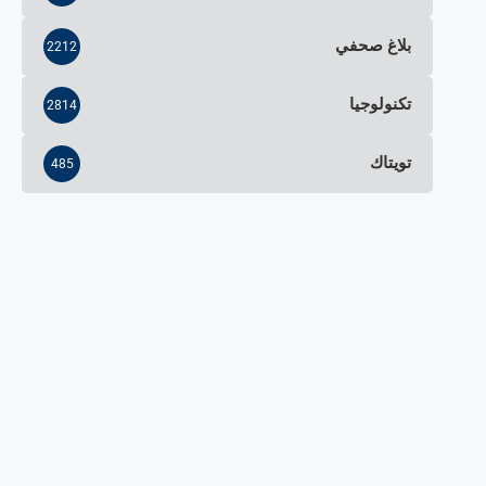
بلاغ صحفي
2212
تكنولوجيا
2814
تويتاك
485