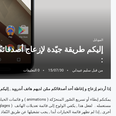
الموبايل
إليكم طريقة جيّدة لإزعاج أصدقائكم
:
من قبل
سليم عبيدلي
15/07/30
0 التعليقات
إذا أردتم إزعاج و إغاظة أحد أصدقائكم ممّن لديهم هاتف أندرويد , إليكم
أخرى , إذا لم تظهر قائمة الخيارات أبدا , يجب تشغيلها عن طريق النّفاذ إلى ” A propos ” في الهاتف و بالضّغط 7 مرّات على ن