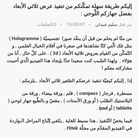
إليكم طريقة سهلة تمكّنكم من تنفيذ عرض ثلاثي الأبعاد
بفضل جهازكم اللّوحي :
من قبل
سليم عبيدلي
15/05/07
0 التعليقات
من منّا لم يحلم من قبل أن ينفّذ صورا تجسيميّة ( Hologramme )
مثل تلك الّتي كنّا نشاهدها في صغرنا في أفلام الخيال العلمي , و
التّمكّن من القيام بعروض ثلاثية الأبعاد ( 3d ) . على كلّ حال , أنا من
هؤلاء , ولهذا السّبب كنت سعيدا جدّا بإيجاد هذا الفيديو الّذي أحببت
مشاركته معكم !
إذا , إليكم كيفيّة تنفيذ عرضكم الصّغير ثلاثي الأبعاد , يلزمكم :
مسطرة , فرجار ( compass ) , قلم , ورقة بيضاء , ورقة من
البلاستيك الصّلب ( أو ورق الأستات ) , مقصّ و بالطّبع جهاز لوحي (
tablette ) أو Ipad .
فيما يخصّ التّنفيذ , هذا بسيط للغاية , يكفي إتّباع المراحل الـواردة
في الفيديو المقدّم من مجلّة Hitek .