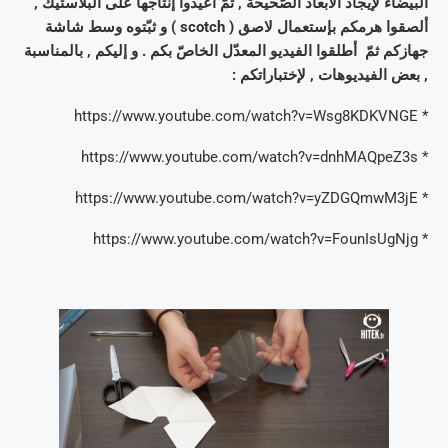
البيضاء لإيجاد الأبعاد الصّحيحة , ثمّ أعيدوا إنتاجها على البلاستيك ,
ألصقوا هرمكم بإستعمال لاصق ( scotch ) و ثبّتوه وسط شاشة
جهازكم ثمّ أطلقوا الفيديو المعدّل الخاصّ بكم . و إليكم , بالمناسبة
, بعض الفيديوهات , لإختباراتكم :
* https://www.youtube.com/watch?v=Wsg8KDKVNGE
* https://www.youtube.com/watch?v=dnhMAQpeZ3s
* https://www.youtube.com/watch?v=yZDGQmwM3jE
* https://www.youtube.com/watch?v=FounIsUgNjg