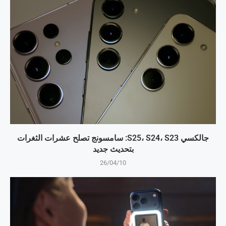
جالكسي S25، S24، S23: سامسونج تصلح عشرات الثغرات
بتحديث جديد
26/04/10