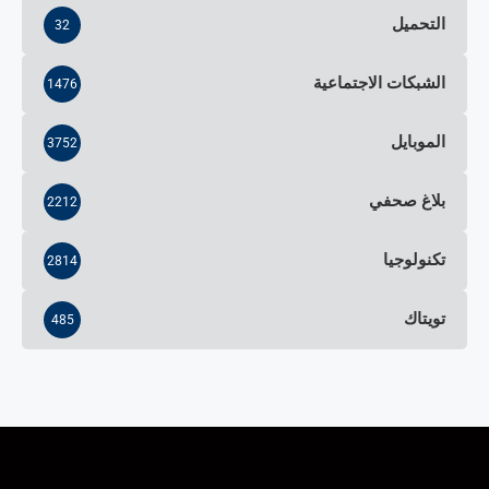
التحميل
32
الشبكات الاجتماعية
1476
الموبايل
3752
بلاغ صحفي
2212
تكنولوجيا
2814
تويتاك
485