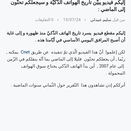
إليكم فيديو يبيّن تاريخ الهواتف الذّكيّة و سيجعلكم تحنّون
إلى الماضي :
من قبل
سليم عبيدلي
15/07/24
0 التعليقات
إليكم مقطع فيديو يسرد تاريخ الهاتف الذّكيّ منذ ظهوره و إلى غاية
أن أصبح المرافق اليومي الأساسي في أيّامنا هذه .
لكن إعلموا أنّ هذا الفيديو الّذي تمّ تنفيذه عن طريق
Cnet
يمكنه ,
ربّما , أن يجعلكم تحنّون قليلا إلى الماضي بما أنّه ينقلكم في الزّمن
إلى عام 2007 , أين بدأ الهاتف الذّكي يجتاح سوق الهواتف
المحمولة .
أترككم إذن تشاهدون هذا التّقرير حول الثّماني سنوات الماضية .