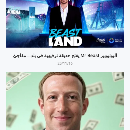
اليوتيوبير Mr Beast يفتح حديقة ترفيهية في بلد… مفاجئ
25/11/16