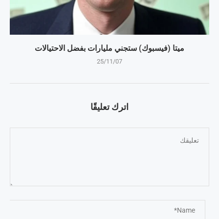
ميتا (فيسبوك) ستجني مليارات بفضل الاحتيالات
25/11/07
اترك تعليقًا