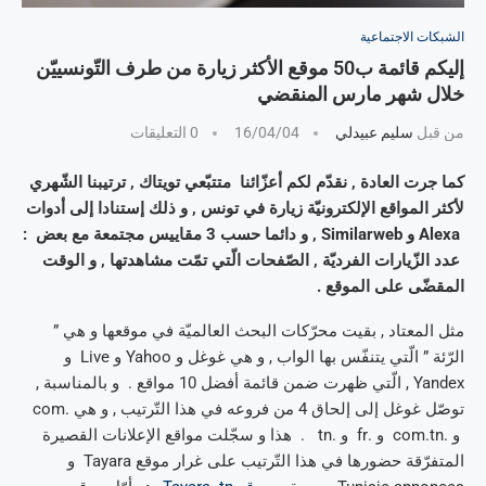
الشبكات الاجتماعية
إليكم قائمة ب50 موقع الأكثر زيارة من طرف التّونسييّن
خلال شهر مارس المنقضي
من قبل
سليم عبيدلي
16/04/04
0 التعليقات
كما جرت العادة , نقدّم لكم أعزّائنا متتبّعي تويتاك , ترتيبنا الشّهري
لأكثر المواقع الإلكترونيّة زيارة في تونس , و ذلك إستنادا إلى أدوات
Alexa و Similarweb , و دائما حسب 3 مقاييس مجتمعة مع بعض :
عدد الزّيارات الفرديّة , الصّفحات الّتي تمّت مشاهدتها , و الوقت
المقضّى على الموقع .
مثل المعتاد , بقيت محرّكات البحث العالميّة في موقعها و هي ”
الرّئة ” الّتي يتنفّس بها الواب , و هي غوغل و Yahoo و Live و
Yandex , الّتي ظهرت ضمن قائمة أفضل 10 مواقع . و بالمناسبة ,
توصّل غوغل إلى إلحاق 4 من فروعه في هذا التّرتيب , و هي .com
و .com.tn و .fr و .tn . هذا و سجّلت مواقع الإعلانات القصيرة
المتفرّقة حضورها في هذا التّرتيب على غرار موقع Tayara و