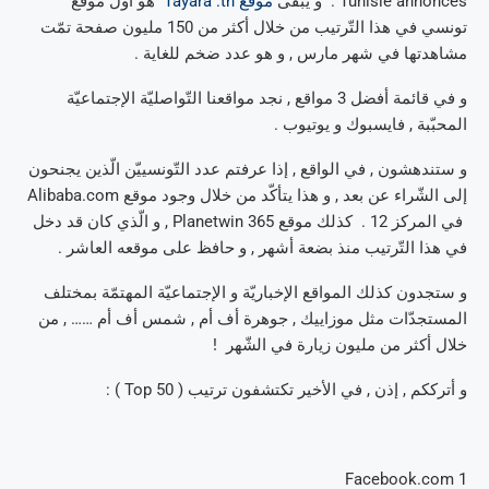
Tunisie annonces . و يبقى
موقع Tayara .tn
هو أوّل موقع
تونسي في هذا التّرتيب من خلال أكثر من 150 مليون صفحة تمّت
مشاهدتها في شهر مارس , و هو عدد ضخم للغاية .
و في قائمة أفضل 3 مواقع , نجد مواقعنا التّواصليّة الإجتماعيّة
المحبّبة , فايسبوك و يوتيوب .
و ستندهشون , في الواقع , إذا عرفتم عدد التّونسييّن الّذين يجنحون
إلى الشّراء عن بعد , و هذا يتأكّد من خلال وجود موقع Alibaba.com
في المركز 12 . كذلك موقع Planetwin 365 , و الّذي كان قد دخل
في هذا التّرتيب منذ بضعة أشهر , و حافظ على موقعه العاشر .
و ستجدون كذلك المواقع الإخباريّة و الإجتماعيّة المهتمّة بمختلف
المستجدّات مثل موزاييك , جوهرة أف أم , شمس أف أم …… , من
خلال أكثر من مليون زيارة في الشّهر !
و أترككم , إذن , في الأخير تكتشفون ترتيب ( Top 50 ) :
Facebook.com
1