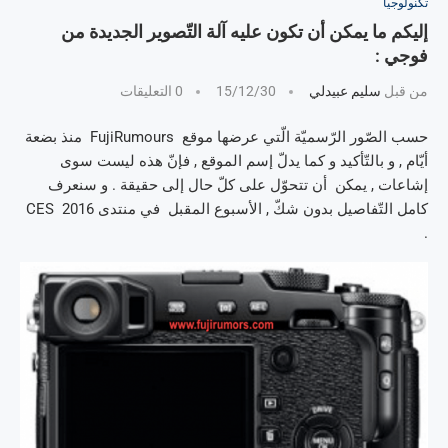
تكنولوجيا
إليكم ما يمكن أن تكون عليه آلة التّصوير الجديدة من
فوجي :
من قبل
سليم عبيدلي
15/12/30
0 التعليقات
حسب الصّور الرّسميّة الّتي عرضها موقع FujiRumours منذ بضعة
أيّام , و بالتّأكيد و كما يدلّ إسم الموقع , فإنّ هذه ليست سوى
إشاعات , يمكن أن تتحوّل على كلّ حال إلى حقيقة . و سنعرف
كامل التّفاصيل بدون شكّ , الأسبوع المقبل في منتدى CES 2016
.