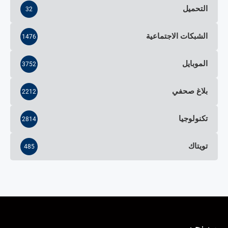
التحميل
32
الشبكات الاجتماعية
1476
الموبايل
3752
بلاغ صحفي
2212
تكنولوجيا
2814
تويتاك
485
من نحن