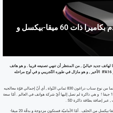
إليكم هاتف Cadenza الجديد القادم بكاميرا ذات 60 ميقا-بيكسل و
منذ فترة قصيرة عن إطلاقها لهاتف جديد خياليّ , من المنتظر أن تنهي تصنيعه قريبا . و هو هاتف
يحمل مواصفات غير عاديّة . الإعلان عن هذا الهاتف جاء في إطار مؤتمر IFA16 الأخير , و هو مازال في طوره التّجريبي و في أوج مراحله
شركة Turing النّاشئة أعلنت أنّ هذا الهاتف سيأتي مزوّدا بمعالجين كلاهما من نوع سناب دراغون 830 ثماني النّواة , أي أنّ إجمالي قوّة معالجيه
ستبلغ 16 نواة ! . أمّا ذاكرة الوصول العشوائيّة ( RAM ) فستكون ذات 12 جيقا ! و هي ذاكرة لم تصل إليها أيّ شركة هواتف في العالم . أمّا سعة
بالنّسبة لكاميرا الهاتف فلن تصدّقوا إذا أخبرناكم أنّها ستكون بدقّة 60 ميقا-بيكسل من الخلف . أمّا الأماميّة فستكون مزدوجة و بدقّة 20 ميقا-