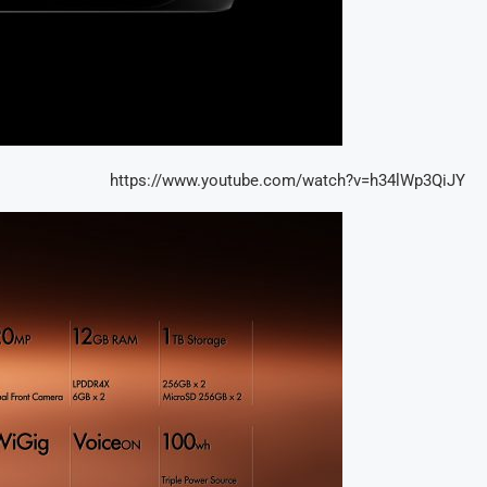
https://www.youtube.com/watch?v=h34lWp3QiJY