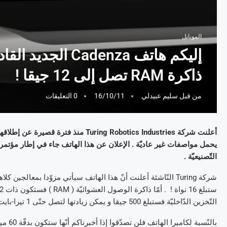
الموبايل
ذاكرة RAM تصل إلى 12 جيقا !
من قبل
سليم عبيدلي
16/10/11
0 التعليقات
أعلنت شركة Turing Robotics Industries 
التّصنيعيّة .
التّخزين الدّاخليّة فستبلغ 500 جيقا و يمكن زيادتها لتصل حتّى 1 تيرا-بايت , عبر إضافة بطاقة ذاكرة SD .