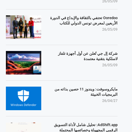
26/05/09
Ooredoo تحتفي بالثقافة والإبداع في الدورة
الأربعين لمعرض تونس الدولي للكتاب
26/05/09
شركة إل جي تُعلن عن أول أجهزة تلفاز
لاسلكية بتقنية معتمدة
26/05/09
مايكروسوفت: ويندوز 11 حصين بذاته من
البرمجيات الخبيثة
26/04/27
AdShift.app: تحليل شامل لأداة التسويق
الرقمي المجهولة وخصائصها المحتملة