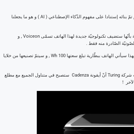
أمّا في خصوص النّظام التّشغيلي , فسيسمّى SwordfishOS , و هو نظام تمّ بنائه إستنادا على مفهوم الذّكاء الإصطناعي ( AI ) و هو ما يجعلنا
من ناحية الإتّصال , فسيدعم الهاتف 4 بطاقات SIM . هذا و قالت الشّركة بأنّها ستضيف تكنولوجيّة جديدة لهذا الهاتف تسمّى Voiceon , و
وتيّة الصّادرة منه فقط .
بالتّأكيد , هاتف ” فضائيّ ” مثل هذا يحتاج إلى بطّارية ” جبّارة للغاية” , و لهذا سيأتي الهاتف ببطّارية تبلغ سعتها 100 Wh , و سيتمّ تصنيعها من خلايا
في خصوص تاريخ طرح هذا الهاتف رسميّا في الأسواق العالميّة , أعلنت شركة Turing أنّ أيقونة Cadenza ستصبح في متناول الجميع مع مطلع