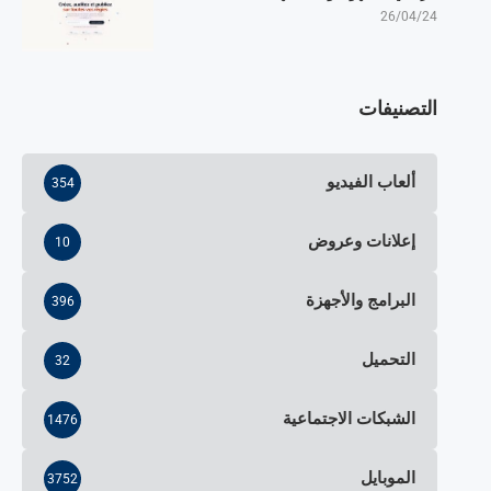
26/04/24
التصنيفات
ألعاب الفيديو
354
إعلانات وعروض
10
البرامج والأجهزة
396
التحميل
32
الشبكات الاجتماعية
1476
الموبايل
3752