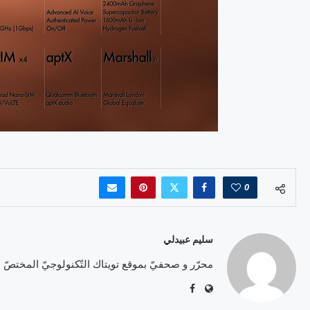
0
سليم عبيدلي
محرّر و صحفيّ بموقع تويتاك التّكنولوجيّ المختصّ