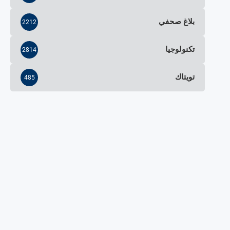
بلاغ صحفي
2212
تكنولوجيا
2814
تويتاك
485