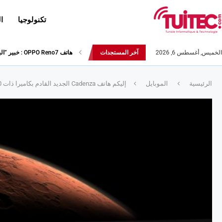
تكنولوجيا
ا
الخميس, أغسطس 6, 2026
آخر المستجدات
هاتف OPPO Reno7 : خبير ”البورتريه” بأحدث التّقنيات والذّكاء الاصطناعيّ المتطوّر
الرئيسية
الموبايل
إليكم هاتف Cadenza الجديد القادم بكاميرا ذات 60 ميقا-بيكسل و ذاكرة RAM تصل إلى 12 جيقا !