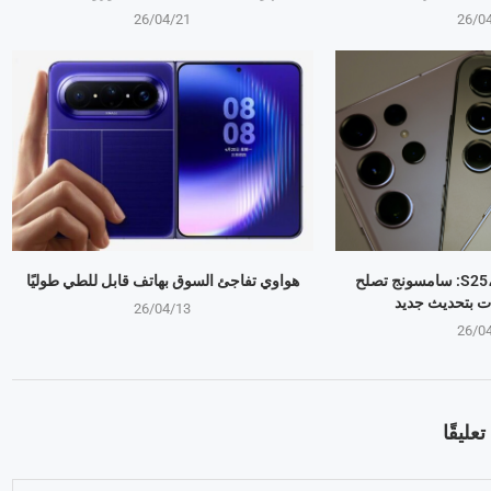
26/04/21
26/0
جالكسي S25، S24، S23: سامسونج تصلح
هواوي تفاجئ السوق بهاتف قابل للطي طوليًا
ت بتحديث جديد
26/04/13
26/0
عليقًا