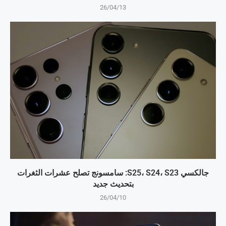
26/04/13
جالكسي S25، S24، S23: سامسونج تصلح عشرات الثغرات
بتحديث جديد
26/04/10