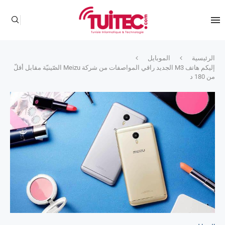
الرئيسية
الموبايل
إليكم هاتف M3 الجديد راقي المواصفات من شركة Meizu الصّينيّة مقابل أقلّ
من 180 د