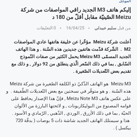
الموبايل
إليكم هاتف M3 الجديد راقي المواصفات من شركة
Meizu الصّينيّة مقابل أقلّ من 180 د
من قبل
سليم عبيدلي
16/04/25
0 التعليقات
أعلنت شركة Meizu مؤخّرا عن خليفة هاتفها عادي المواصفات
M2 . الشّركة قدّمت هاتفين جديدين هذه السّنة . و هذا الهاتف
الجديد المسمّى Meizu M3 يحمل الكثير من صفات النّموذج
السّابق , بما في ذلك السّعر الّذي ينطلق من 92 دولار , و ذلك مع
تقديم بعض التّعديلات الصّغيرة .
Meizu M3 هو الهاتف الذّكيّ ذو الكلفة الصّغيرة من شركة Meizu
هذه السّنة . و هو متوفّر في نسختين مع بعض التّعديلات الطّفيفة . و
على عكس هاتف Meizu Note M3 , فإنّ هذا الإصدار يحافظ على
قوامه المصنوع من البوليكاربونات , و لائحتها البارزة من الألوان
الحيّة , بما في ذلك الأزرق , الوردي , الذّهبي , الرّمادي و الأسود .
هذا و سيمتلك الهاتف الجديد شاشة ذات 5 بوصات ( بدقّة 720
بيكسل ) .