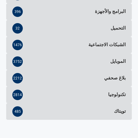
البرامج والأجهزة
396
التحميل
32
الشبكات الاجتماعية
1476
الموبايل
3752
بلاغ صحفي
2212
تكنولوجيا
2814
تويتاك
485