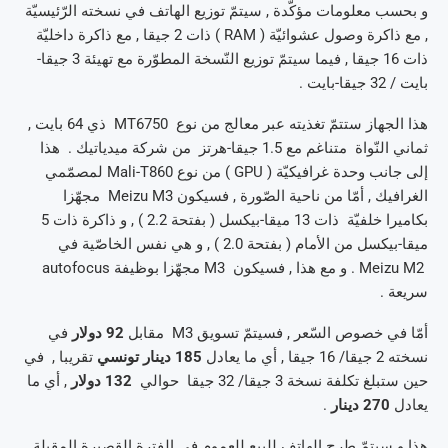
و بحسب معلومات مؤكّدة , سيتمّ توزيع الهاتف في نسخته الرّئيسيّة
, مع ذاكرة وصول عشوائيّة ( RAM ) ذات 2 جيقا , مع ذاكرة داخليّة
ذات 16 جيقا , فيما سيتمّ توزيع النّسخة المطوّرة مع تهيئة 3 جيقا-
بايت / 32 جيقا-بايت .
هذا الجهاز ستتمّ تغذيته عبر معالج من نوع MT6750 ذي 64 بايت ,
ثماني النّواة متناغم مع 1.5 جيقا-هرتز من شركة ميدياتيك . هذا
إلى جانب وحدة غرافيكيّة ( GPU ) من نوع Mali-T860 لمصمّمي
الغرافيك , أمّا من ناحية الصّورة , فسيكون Meizu M3 مجهّزا
بكاميرا خلفيّة ذات 13 ميقا-بيكسل ( بفتحة 2.2 ) , و ذاكرة ذات 5
ميقا-بيكسل من الأمام ( بفتحة 2.0 ) , و هي نفس الخاصّية في
Meizu M2 . و مع هذا , فسيكون M3 مجهّزا بوظيفة autofocus
سريعة .
أمّا في خصوص السّعر , فسيتمّ تسويق M3 مقابل
92 دولار
في
نسخته 2 جيقا/ 16 جيقا , أي ما يعادل
185 دينار تونسي
تقريبا , في
حين ستبلغ تكلفة نسخة 3 جيقا/ 32 جيقا حوالي
132 دولار
, أي ما
يعادل
270 دينار
.
هذا و سيتمّ طرح الهاتف للبيع للعموم في الفترة القصيرة المقبلة ,