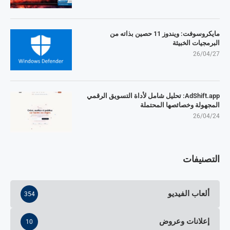
مايكروسوفت: ويندوز 11 حصين بذاته من
البرمجيات الخبيثة
26/04/27
AdShift.app: تحليل شامل لأداة التسويق الرقمي
المجهولة وخصائصها المحتملة
26/04/24
التصنيفات
ألعاب الفيديو
354
إعلانات وعروض
10