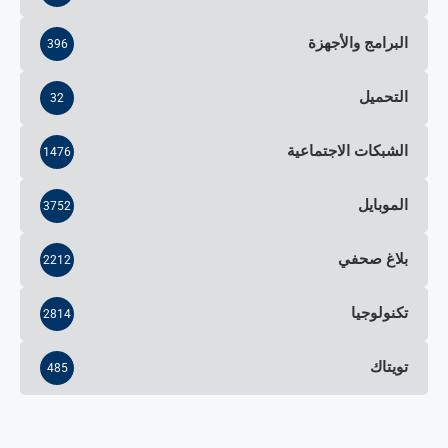
البرامج والأجهزة
396
التحميل
32
الشبكات الاجتماعية
1476
الموبايل
3752
بلاغ صحفي
2212
تكنولوجيا
2814
تويتاك
485