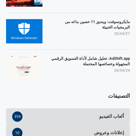
مايكروسوفت: ويندوز 11 حصين بذاته من
البرمجيات الخبيثة
26/04/27
AdShift.app: تحليل شامل لأداة التسويق الرقمي
المجهولة وخصائصها المحتملة
26/04/24
التصنيفات
ألعاب الفيديو
354
إعلانات وعروض
10