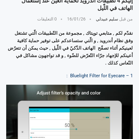
إليكم 4 تطبيقات أندرويد لحماية العين عند إستعمال
الهاتف في اللّيل
من قبل
سليم عبيدلي
16/01/26
0 التعليقات
نقدّم لكم , متابعي تويتاك , مجموعة من التّطبيقات الّتي تشتغل
وفق نظام أندرويد , و الّتي ستساعدكم على توفير حماية كافية
لعينيكم أثناء تصفّح الهاتف الذّكيّ في اللّيل , حيث يمكن أن تتعرّض
أعينكم للإجهاد جرّاء التّعرّض للضّوء , و قد تواجهون مشاكل في
النّعاس كذلك .
1 – Bluelight Filter for Eyecare :