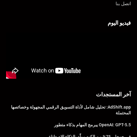
اتصل بنا
فيديو اليوم
آخر المستجدات
AdShift.app: تحليل شامل لأداة التسويق الرقمي المجهولة وخصائصها
المحتملة
OpenAI: GPT-5.5 يبرمج المهام بذكاء متطور
في جوجل، 75% من الكود مولّد بالذكاء الاصطناعي