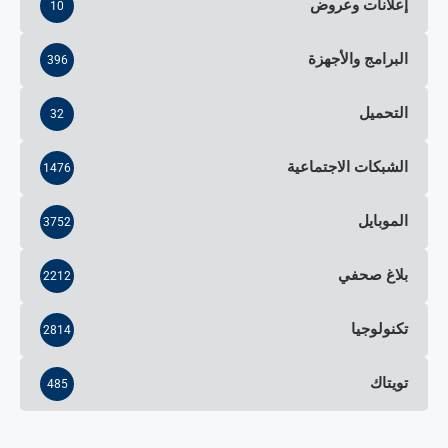
إعلانات وعروض
10
البرامج والأجهزة
396
التحميل
32
الشبكات الاجتماعية
1476
الموبايل
3752
بلاغ صحفي
2212
تكنولوجيا
2814
تويتاك
485