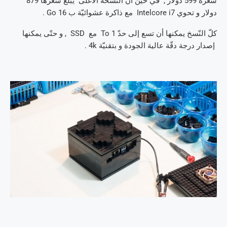
سعره 599 دولار , في حين أنّ النّسخة الأغلى يبلغ سعرها 879
دولار و تحوي Intelcore i7 مع ذاكرة عشوائيّة ب 16 Go .
كلّ النّسخ يمكنها أن تسع إلى حدّ 1 To مع SSD , و حتّى يمكنها
إصدار درجة دقّة عالية الجودة و بتقنيّة 4k .