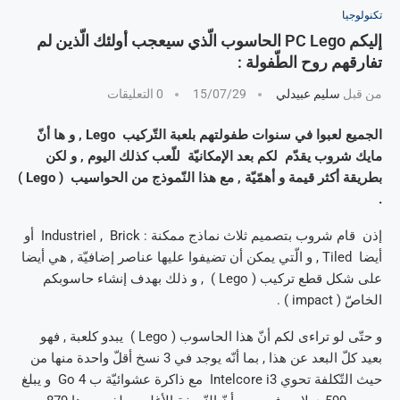
تكنولوجيا
إليكم PC Lego الحاسوب الّذي سيعجب أولئك الّذين لم
تفارقهم روح الطّفولة :
من قبل
سليم عبيدلي
15/07/29
0 التعليقات
الجميع لعبوا في سنوات طفولتهم بلعبة التّركيب Lego , و ها أنّ
مايك شروب يقدّم لكم بعد الإمكانيّة للّعب كذلك اليوم , و لكن
بطريقة أكثر قيمة و أهمّيّة , مع هذا النّموذج من الحواسيب ( Lego )
.
إذن قام شروب بتصميم ثلاث نماذج ممكنة : Industriel , Brick أو
أيضا Tiled , و الّتي يمكن أن تضيفوا عليها عناصر إضافيّة , هي أيضا
على شكل قطع تركيب ( Lego ) , و ذلك بهدف إنشاء حاسوبكم
الخاصّ ( impact ) .
و حتّى لو تراءى لكم أنّ هذا الحاسوب ( Lego ) يبدو كلعبة , فهو
بعيد كلّ البعد عن هذا , بما أنّه يوجد في 3 نسخ أقلّ واحدة منها من
حيث التّكلفة تحوي Intelcore i3 مع ذاكرة عشوائيّة ب 4 Go و يبلغ