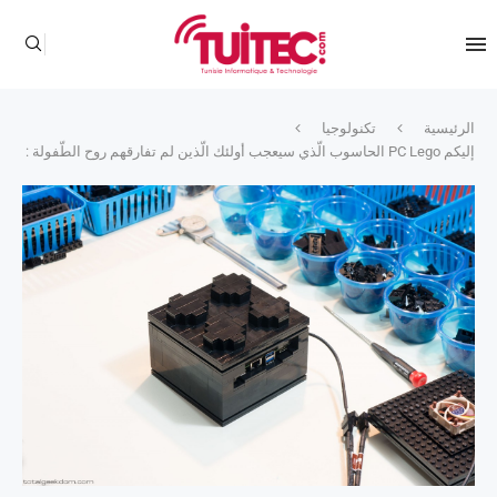
الرئيسية
تكنولوجيا
إليكم PC Lego الحاسوب الّذي سيعجب أولئك الّذين لم تفارقهم روح الطّفولة :