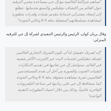
“تساهم شراكتنا العالمية مع إل جي بمساعدة محبي الترفيه
حول العالم من اكتشاف نتفليكس والتمتع بخدماتها. نتطلع
إلى إسعاد مشتركي خدماتنا بتقديم تقنيات وقدرات متطورة
لمشاهدة مسلسلاتهم المفضلة بدقة K 4 وعالي الجودة”.
وقال بريان كوان، الرئيس والرئيس التنفيذي لشركة إل جي للترفيه
المنزلي:
“إنه لشرفٌ حقيقيٌ لنا أن نكون الشريك التجاري العالمي
لشبكة نتفليكس لخدمات البث عبر الإنترنت الأكثر شعبية
في العالم. ستواصل إل جي تفانيها في تقديم الابتكارات
لتقنيات الصوت والصورة من أجل أن نقدم للمستخدمين
العالميين تجربة مشاهدة متفوقة بدقة K 4 وعالي الجودة.
كما ستحافظ إل جي على ريادتها في صناعة التلفزيونات
الفاخرة عالمياً، وذلك من خلال اعتماد التطورات التقنية
الواعدة”