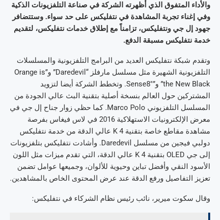
والأداء المتفوق الذي أظهرته الشركة في صناعة التلفزيونات الذكية
وفي إغناء تجربة المشاهدة في نتفليكس على حد سواء. وستتضافر
جهود إل جي ونتفليكس، تزامناً مع إطلاق خدمات نتفليكس، لتقديم
خدمة نتفليكس مسبقة الدفع.
وتقدم شبكة نتفليكس العديد من البرامج التلفزيونية والمسلسلات
التلفزيونية الشهيرة مثل مسلسل مارفلز “Daredevil” و”Orange is
the New Black” و”Sense8″. وتخطط الشركة أيضا لتزويد
المشتركين حول العالم بنسخة أصلية بتقنية البث عالي الجودة من
المسلسل التلفزيوني Marco Polo. كما حظي زوار جناح إل جي في
معرض الإلكترونيات الاستهلاكية 2016 في لاس فيغاس بفرصة
مشاهدة مقاطع خاصة بتقنية K 4 عالي الدقة من خدمة نتفليكس
دولبي فيجين من مسلسل Daredevil. وأشادت نتفليكس بتلفزيونات
إلى جي OLED بتقنية K 4 عالي الدقة، التي تقدم ميزات مثل اللون
الأسود النقي وأفضل تباين وحيوية للألوان، وجميعها عوامل تضمن
تعزيز التفاصيل ورفع الدقة عند عرض المحتوى الخاص بالمشاهدين.
وقال سكوت ميرير، نائب رئيس نظام الشركاء في نتفليكس: