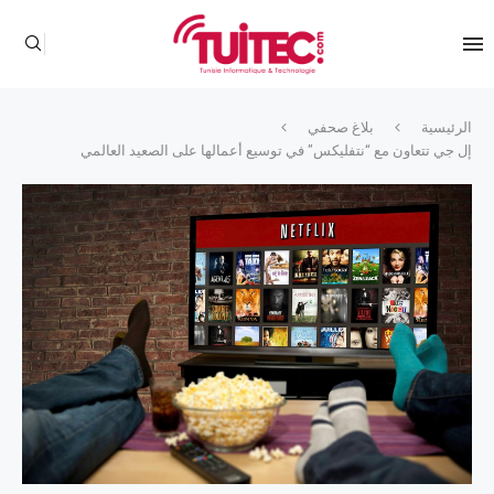
الرئيسية
بلاغ صحفي
إل جي تتعاون مع “نتفليكس” في توسيع أعمالها على الصعيد العالمي