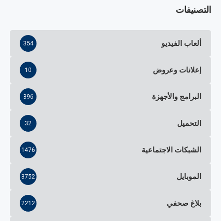
التصنيفات
ألعاب الفيديو
354
إعلانات وعروض
10
البرامج والأجهزة
396
التحميل
32
الشبكات الاجتماعية
1476
الموبايل
3752
بلاغ صحفي
2212