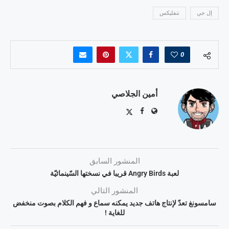
إل جي
نتفليكس
0
أمين الجلاصي
المنشور السابق
لعبة Angry Birds قريبا في نسختها السّينمائيّة
المنشور التالي
سامسونغ تعدّ لإنتاج هاتف جديد يمكنه سماع و فهم الكلام بصوت منخفض
للغاية !