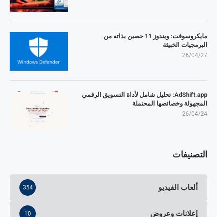
مايكروسوفت: ويندوز 11 حصين بذاته من
البرمجيات الخبيثة
26/04/27
AdShift.app: تحليل شامل لأداة التسويق الرقمي
المجهولة وخصائصها المحتملة
26/04/24
التصنيفات
ألعاب الفيديو
354
إعلانات وعروض
10