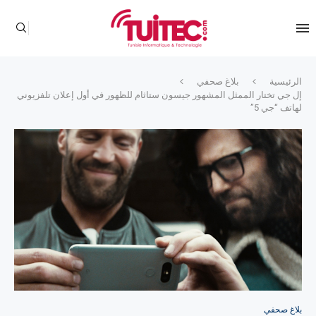
الرئيسية
بلاغ صحفي
إل جي تختار الممثل المشهور جيسون ستاثام للظهور في أول إعلان تلفزيوني
لهاتف “جي 5”
بلاغ صحفي