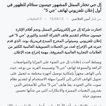
إل جي تختار الممثل المشهور جيسون ستاثام للظهور في
أول إعلان تلفزيوني لهاتف “جي 5”
من قبل
أمين الجلاصي
16/04/12
0 التعليقات
اختارت شركة إل جي إلكترونيكس الممثل ونجم أفلام الإثارة
جيسون ستاثام لتقديم هاتف الشركة الجديد والثوري “جي 5” في
إعلان تلفزيوني. وسيتولى المخرج المبدع فريدريك بوند، الذي قدم
خبرته في الإخراج لعدد من الحملات التسويقية العالمية للكثير من
العلامات التجارية العالمية المعروفة، مهمة إخراج هذه الإعلان.
ويسلط أحدث إعلانات إل جي الضوء على المزايا والمواصفات
الرائعة والمتنوعة لهاتف “جي 5” وتصميمه الفريد من نوعه، حيث
يأتي الهاتف مجهزاً بإمكانية توصيل أجهزة مختلفة به لتعمل على
تحويل الهاتف الذكي إلى كاميرا سهلة الاستخدام أو لتقديم نظام
صوت عالي الجودة. يعدّ هاتف “جي 5” مثالي للأشخاص الذين
يقدرون التقنيات المميزة والابتكارات التي من شأنها تحسين
مستوى حياة.
تم تصوير الإعلان في أحد الأماكن بلوس أنجلوس بالتعاون مع وكالة