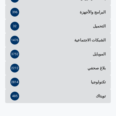
البرامج والأجهزة
396
التحميل
32
الشبكات الاجتماعية
1476
الموبايل
3752
بلاغ صحفي
2212
تكنولوجيا
2814
تويتاك
485