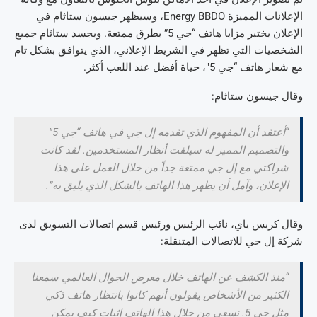
الإعلانات المميزة Energy BBDO، وسيظهر جيسون ستاثام في
الإعلان يختبر مزايا هاتف “جي 5” بطرق ممتعة. ويجسد ستاثام جميع
الشخصيات التي تظهر في الشريط الإعلاني، الذي يتوافق بشكل تام
مع شعار هاتف “جي 5″، حياة أفضل عند اللعب أكثر.
وقال جيسون ستاثام:
“أعتقد أن المفهوم الذي تقدمه إل جي في هاتف “جي 5″
والتصميم المميز له سيلفت أنظار المستخدمين. لقد كانت
شراكتي مع إل جي ممتعة جداً من خلال العمل على هذا
الإعلان، وآمل أن يظهر هذا الهاتف بالشكل الذي يليق به”.
وقال كريس ياي، نائب الرئيس ورئيس قسم اتصالات التسويق لدى
شركة إل جي للاتصالات المتنقلة:
“منذ الكشف عن الهاتف خلال معرض الجوال العالمي سمعنا
الكثير من الأشخاص يقولون أنهم كانوا بانتظار هاتف ذكي
مثل جي 5. نسعى من خلال هذا الهاتف إثبات كيف يمكن