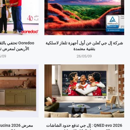
شركة إل جي تُعلن عن أول أجهزة تلفاز لاسلكية
Ooredoo تحتفي 
بتقنية معتمدة
الأربعين لمعرض ت
5/09
26/05/09
QNED evo 2026 : إل جي تدفع حدود الشاشات