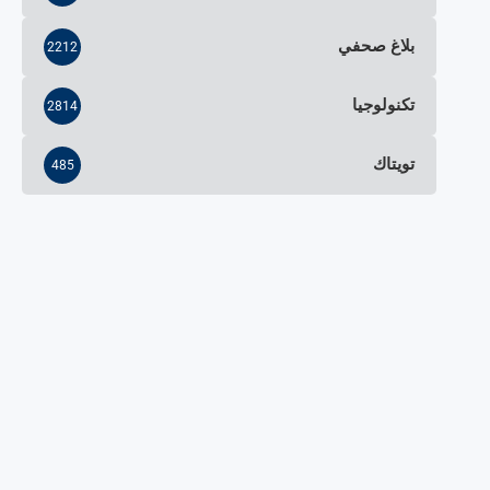
بلاغ صحفي
2212
تكنولوجيا
2814
تويتاك
485