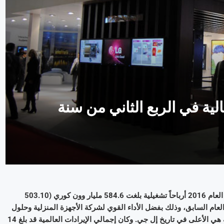
لية في الربع الثاني من سنة
أعلنت شركة إل جي إلكترونيكس اليوم أنها سجلت في الربع الثاني من العام 2016 أرباحاً تشغيلية بلغت 584.6 مليار وون كوري (503.10
140 بالمئة عن الفترة ذاتها من العام السابق، وذلك بفضل الأداء القوي لشركة الأجهزة المنزلية وحلول
تكييف الهواء وشركة الترفيه المنزلي، حيث سجلت كلاهما أرباحاً فصلية هي الأعلى في تاريخ إل جي. وكان إجمالي الإيرادات العالمية قد بلغ 14