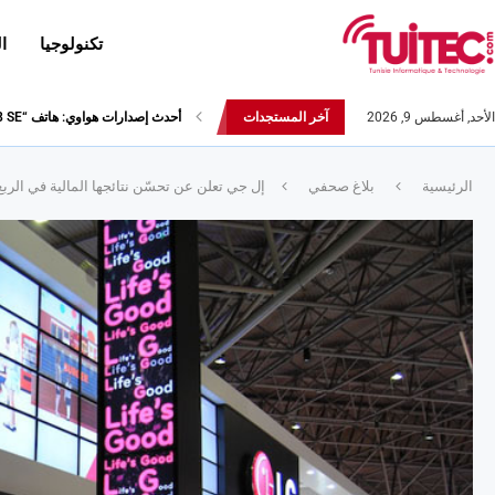
تكنولوجيا
ا
الأحد, أغسطس 9, 2026
آخر المستجدات
أحدث إصدارات هواوي: هاتف “nova 8 SE” ينطلق رسميا مع أربع...
الرئيسية
بلاغ صحفي
إل جي تعلن عن تحسّن نتائجها المالية في الربع ال