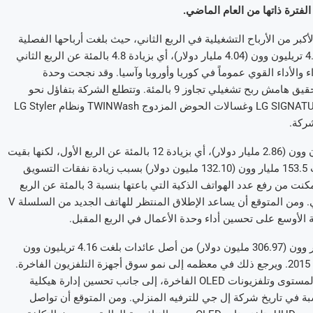
ر من الأرباح التشغيلية في الربع الثاني، حيث بلغت أرباحها الفصلية
433.7 مليار وون (373.24 مليون دولار). وارتفعت إيراداتها لتصل إلى 4.70 تريليون وون (4.04 مليار دولار)، أي بزيادة 4.8 بالمئة عن الربع الثاني
 والأداء القوي عموماً في كوريا وأوروبا وآسيا. وقد نجحت وحدة
الأعمال هذه، بفضل تحسين محفظة المنتجات وهيكلية التكاليف، في تحقيق هامش ربح تشغيلي تجاوز 9 بالمئة. وتتطلع الشركة بتفاؤل نحو
المستقبل مع منتجات فاخرة مثل مجموعة منتجات إل جي المميزة LG SIGNATURE وغسالات الحوض المزدوج TWINWash ونظام LG Styler
شركة.
أما شركة إل جي للاتصالات المتنقلة فحققت مبيعات بلغت 3.33 تريليون وون (2.86 مليار دولار)، أي بزيادة 12 بالمئة عن الربع الأول، لكنها بقيت
أخفض من الفترة ذاتها من العام الماضي. وسجلت خسائر تشغيلية بلغت 153.5 مليار وون (132.10 مليون دولار) بسبب زيادة نفقات التسويق
والضعف النسبي في المبيعات الأولية للهاتف الذكي G5. لكن الشركة تمكنت من رفع عدد الهواتف الذكية التي باعتها بنسبة 3 بالمئة عن الربع
السابق، فقد بلغت تلك المبيعات 13.9 مليون هاتف ذكي في الربع الثاني. ومن المتوقع أن يساعد الإطلاق المنتظر للهاتف الجديد من السلسلة V
وسجلت شركة إل جي للترفيه المنزلي أرباحاً تشغيلية بلغت 356.7 مليار وون (306.97 مليون دولار) من أصل عائدات بلغت 4.16 تريليون وون
(3.58 مليار دولار)، أيّ بزيادة قدرها 5.7 بالمئة عن الربع الثاني من العام 2015. ويرجع ذلك في معظمه إلى نمو سوق أجهزة التلفزيون الفاخرة.
فقد ساهمت زيادة مبيعات التلفزيونات فائقة الوضوح Ultra HD عالية المستوى وتلفزيونات OLED الفاخرة، إلى جانب تحسين إدارة هيكلية
شغيلي إلى 8.6 بالمئة، وهي أعلى نسبة في تاريخ شركة إل جي للترفيه المنزلي. ومن المتوقع أن تواصل