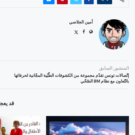
أمين الجلاصي
المنشور السابق
إتّصالات تونس تقدّم مجموعة من الكشوفات الطّبّية المجّانية لحرفائها
بالتّعاون مع نظام BM الصّحّي
قد يعجب