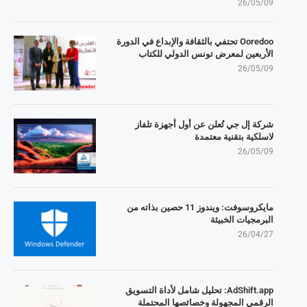
26/05/09
Ooredoo تحتفي بالثقافة والإبداع في الدورة
الأربعين لمعرض تونس الدولي للكتاب
26/05/09
شركة إل جي تُعلن عن أول أجهزة تلفاز
لاسلكية بتقنية معتمدة
26/05/09
مايكروسوفت: ويندوز 11 حصين بذاته من
البرمجيات الخبيثة
26/04/27
AdShift.app: تحليل شامل لأداة التسويق
الرقمي المجهولة وخصائصها المحتملة