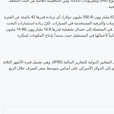
وحدة الأعمال هذه الاستفادة من نمو سوق أجهزة التلفزيون فائقة الوضوح UHD وتلفزيونات OLED، ومن التنافسية العالية من حيث التكلفة،
ية.
وأخيراً، فقد سجلت شركة إل جي لمكوّنات المركبات مبيعات بلغت 639.6 مليار وون (550.4 مليون دولار)، أي بزيادة قدرها 42 بالمئة عن الفترة
مات والترفيه المستخدمة في السيارات. لكنّ زيادة استثمارات البحث
والتطوير في تقنيات نظم المعلومات والترفيه والسيارات الكهربائية أدى في المحصلة إلى خسائر تشغيلية قدرها 16.8 مليار وون (14.46 مليون
ابياً لأعمالها في المستقبل حيث ستبدأ بإنتاج المكونات لسيّارة
تستند نتائج الأرباح الفصلية غير المدققة لشركة إل جي إلكترونيكس إلى المعايير الدولية للتقارير المالية (IFRS)، وهي تشمل فترة الأشهر الثلاثة
جلة بالـ وون الكوري إلى الدولار الأميركي على أساس متوسط سعر الصرف خلال الربع