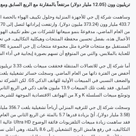
تريليون وون (12.05 مليار دولار) مرتفعاً بالمقارنة مع الربع السابق ومع الفترة ذاتها من العام الماضي.
وساهمت شركة إل جي للأجهزة المنزلية وحلول تكييف الهواء بالحصة الأكب
من العام الماضي، مدفوعةً بنمو مبيعاتها للشركات من نظم تكييف الهواء
للعناية بالملابس، والتي من المتوقع أن تسهم بصورة إيجابية في أداء ال
وتوسّع مبيعات السلسلة K و X من الهواتف الاقتصادية الموجهة للشريحة الأوسع على تحسين أداء وحدة الأعمال في الربع المقبل.
التكاليف، في رفع هامش الربح الت