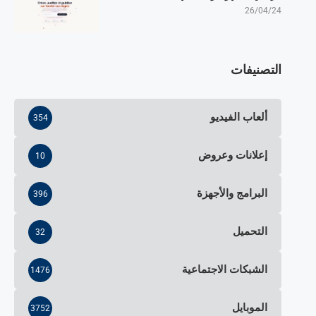
26/04/24
التصنيفات
ألعاب الفيديو
354
إعلانات وعروض
10
البرامج والأجهزة
396
التحميل
32
الشبكات الاجتماعية
1476
الموبايل
3752