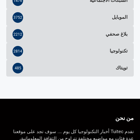
الشبكات الاجتماعية
1476
الموبايل
3752
بلاغ صحفي
2212
تكنولوجيا
2814
تويتاك
485
من نحن
تقدم Tuitec أخبار التكنولوجيا كل يوم …. سوف تجد على موقعنا
عدة فئات مع مواضيع مختلفة تتراوح من الثقافة المعلوماتية،