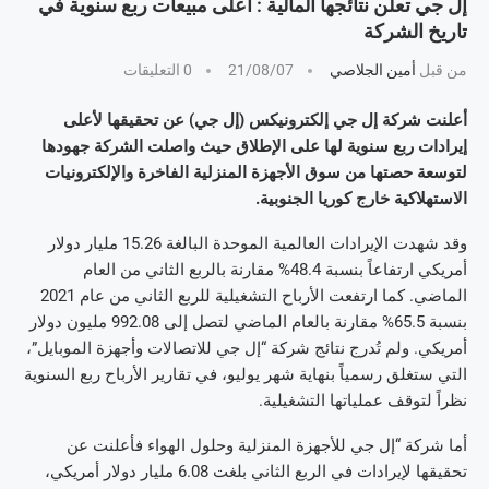
إل جي تعلن نتائجها المالية : أعلى مبيعات ربع سنوية في
تاريخ الشركة‎‎
من قبل
أمين الجلاصي
21/08/07
0 التعليقات
أعلنت شركة إل جي إلكترونيكس (إل جي) عن تحقيقها لأعلى
إيرادات ربع سنوية لها على الإطلاق حيث واصلت الشركة جهودها
لتوسعة حصتها من سوق الأجهزة المنزلية الفاخرة والإلكترونيات
الاستهلاكية خارج كوريا الجنوبية.
وقد شهدت الإيرادات العالمية الموحدة البالغة 15.26 مليار دولار
أمريكي ارتفاعاً بنسبة 48.4% مقارنة بالربع الثاني من العام
الماضي. كما ارتفعت الأرباح التشغيلية للربع الثاني من عام 2021
بنسبة 65.5% مقارنة بالعام الماضي لتصل إلى 992.08 مليون دولار
أمريكي. ولم تُدرج نتائج شركة “إل جي للاتصالات وأجهزة الموبايل”،
التي ستغلق رسمياً بنهاية شهر يوليو، في تقارير الأرباح ربع السنوية
نظراً لتوقف عملياتها التشغيلية.
أما شركة “إل جي للأجهزة المنزلية وحلول الهواء فأعلنت عن
تحقيقها لإيرادات في الربع الثاني بلغت 6.08 مليار دولار أمريكي،