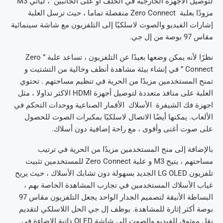
لتوصيل الأجهزة الخارجية في الخلف أو على الجانبين ، ليأتي M3
مزودًا بعلبة Zero Connect منفصلة تماما ، حيث ترسل العلبة
إشارات الفيديو والصوت لاسلكيًا إلى التلفزيون مع شاشة سينمائية
مقاس 97 بوصة من إل جي.
نظرًا لأنه يمكن وضعها بعيدًا عن التلفزيون ، تساعد علبة ” Zero
Connect ” في إنشاء بيئة مشاهدة أنظف وخالية من التشتيت و
تمنح المستخدمين مزيدًا من الحرية في تنظيم مساحتهم . تحتوي
العلبة على منافذ متعددة لتوصيل أجهزة HDMI الاكثر تداولا ، مثل
اجهزة فك الشيفرة الأسلاك الأقمار الصناعية ووحدات التحكم في
الألعاب. يمكنها أيضًا الاتصال لاسلكيًا بمكبرات الصوت للحصول
على صوت أغنى وأقوى ، مع راحة إضافية دون أسلاك.
بالإضافة إلى منح المستخدمين مزيدًا من الحرية في ترتيب
مساحتهم ، يتيح M3 و علبة Zero Connect للمستخدمين تثبيت
تلفزيون LG OLED الجديد بسهولة دون تشابك الأسلاك ، حيث يريح
غياب الأسلاك المستخدمين في تجارب المشاهدة الخاصة بهم ،
البساطة الأنيقة لتصميم الجدار الواحد يجعل التلفزيون مقاس 97
بوصة أكثر إثارة للمشاهدة. يوظف إل جي الحل اللاسلكي لتقديم
نقل موثوق للفيديو والصوت إلى شاشة OLED ذاتية الإضاءة في