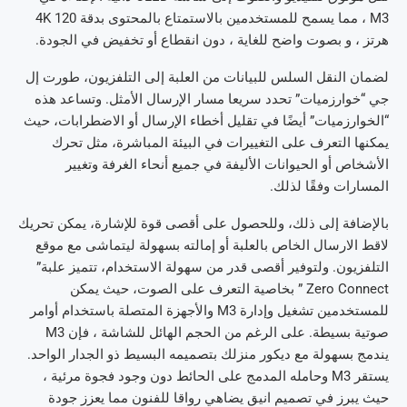
M3 ، مما يسمح للمستخدمين بالاستمتاع بالمحتوى بدقة 4K 120
هرتز ، و بصوت واضح للغاية ، دون انقطاع أو تخفيض في الجودة.
لضمان النقل السلس للبيانات من العلبة إلى التلفزيون، طورت إل
جي “خوارزميات” تحدد سريعا مسار الإرسال الأمثل. وتساعد هذه
“الخوارزميات” أيضًا في تقليل أخطاء الإرسال أو الاضطرابات، حيث
يمكنها التعرف على التغييرات في البيئة المباشرة، مثل تحرك
الأشخاص أو الحيوانات الأليفة في جميع أنحاء الغرفة وتغيير
المسارات وفقًا لذلك.
بالإضافة إلى ذلك، وللحصول على أقصى قوة للإشارة، يمكن تحريك
لاقط الارسال الخاص بالعلبة أو إمالته بسهولة ليتماشى مع موقع
التلفزيون. ولتوفير أقصى قدر من سهولة الاستخدام، تتميز علبة”
Zero Connect ” بخاصية التعرف على الصوت، حيث يمكن
للمستخدمين تشغيل وإدارة M3 والأجهزة المتصلة باستخدام أوامر
صوتية بسيطة. على الرغم من الحجم الهائل للشاشة ، فإن M3
يندمج بسهولة مع ديكور منزلك بتصميمه البسيط ذو الجدار الواحد.
يستقر M3 وحامله المدمج على الحائط دون وجود فجوة مرئية ،
حيث يبرز في تصميم انيق يضاهي رواقا للفنون مما يعزز جودة