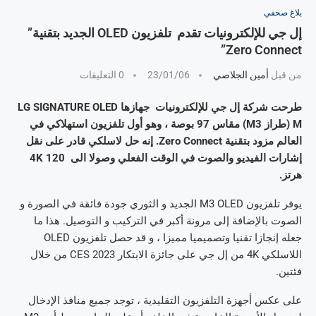
بلاغ صحفي
إل جي للإلكترونيات تقدم تلفزيون OLED الجديد بتقنية”
Zero Connect”
من قبل
أمين الجلاصي
23/01/06
0 التعليقات
طرحت شركة إل جي للإلكترونيات جهازها LG SIGNATURE OLED
M (طراز M3) مقاس 97 بوصة ، وهو أول تلفزيون استهلاكي في
العالم مزود بتقنية Zero Connect. إنه حل لاسلكي قادر على نقل
إشارات الفيديو والصوت في الوقت الفعلي وصولا الى 4K 120
هرتز.
يوفر تلفزيون M3 OLED الجديد و الثوري جودة فائقة في الصورة و
الصوت بالإضافة إلى مرونة أكبر في التركيب و التوصيل. هذا ما
جعله إنجازا تقنيا وتصميميا مميزا ، و قد حصل تلفزيون OLED
اللاسلكي 4K من إل جي على جائزة الابتكار CES 2023 من خلال
فئتين.
على عكس أجهزة التلفزيون التقليدية ، توجد جميع منافذ الإدخال