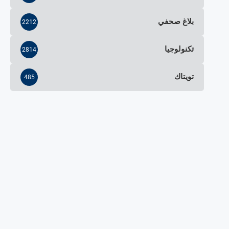
بلاغ صحفي
2212
تكنولوجيا
2814
تويتاك
485