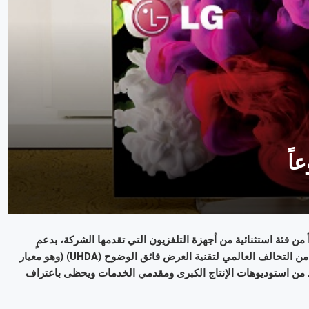
العام 2016 من تلفزيونات «إل جي» بتقنية «OLED»، جزءاً من فئة استثنائية من أجهزة التلفزيون التي تقدمها الشركة، بدعمٍ
مزدوج لكلا المعيارين السائدين لنطاق الألوان الموسَّع، وهما (HDR10) من التحالف العالمي لتقنية العرض فائق الوضوح (UHDA) (وهو معيار
 فيجن (Dolby Vision™) الذي يدعمه عدد من استوديوهات الإنتاج الكبرى ومقدمي الخدمات ويحظى باعتراف