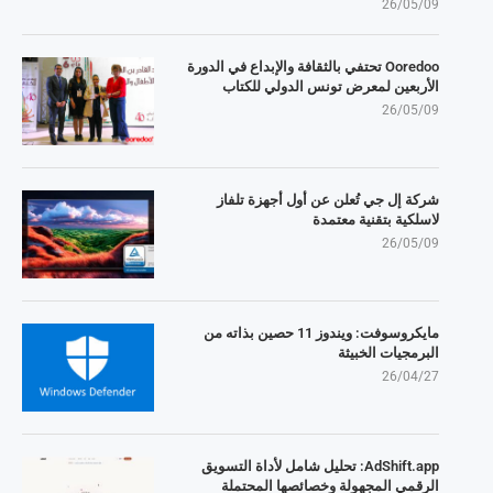
26/05/09
Ooredoo تحتفي بالثقافة والإبداع في الدورة
الأربعين لمعرض تونس الدولي للكتاب
26/05/09
شركة إل جي تُعلن عن أول أجهزة تلفاز
لاسلكية بتقنية معتمدة
26/05/09
مايكروسوفت: ويندوز 11 حصين بذاته من
البرمجيات الخبيثة
26/04/27
AdShift.app: تحليل شامل لأداة التسويق
الرقمي المجهولة وخصائصها المحتملة