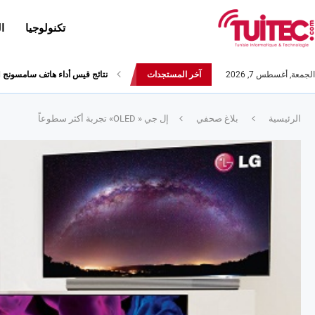
تكنولوجيا
ا
الجمعة, أغسطس 7, 2026
آخر المستجدات
أحدث إصدارات هواوي: هاتف “nova 8 SE” ينطلق رسميا مع أربع...
الرئيسية
بلاغ صحفي
إل جي « OLED» تجربة أكثر سطوعاً