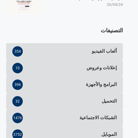
26/04/24
التصنيفات
ألعاب الفيديو
354
إعلانات وعروض
10
البرامج والأجهزة
396
التحميل
32
الشبكات الاجتماعية
1476
الموبايل
3752