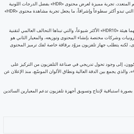
وتقدم تلفزيونات الشركة فضلاً عن مزايا التوافقية التي يوفرها هذا الدعم المتعدد، تجربة مميزة لعرض محتوى «HDR» بفضل الدرجات اللونية
القاتمة التي تبدو أكثر عمقاً وغنىً بالتفاصيل، والدرجات اللونية الفاتحة التي تبدو أكثر سطوعاً وإشراقاً، ما يجعل تجربة مشاهدة محتوى «HDR»
وتقدّم السوق حالياً معيارين لمحتوى نطاق الألوان الموسَّع «HDR»، أولهما هيئة «HDR10» الأكثر شيوعاً، والتي تبناها التحالف العالمي لتقنية
م منتجي إلكترونيات وشركات مختصة بإنشاء المحتوى وتوزيعه، والمعيار الثاني هو
وى، لكنه يتطلب جهاز تلفزيون مزوّد برقاقة خاصة لفك ترميز المحتوى
 كوون، إلى وجود تحول تدريجي في صناعة التلفزيون من التركيز على
الدقة فقط في محتوى «4K» إلى الاهتمام بشكل كبير بمحتوى «4K HDR»، والذي يجمع بين الدقة العالية ونطاق الألوان الموسّع، منذ الإعلان عن
بصورة استباقية لإنتاج وتسويق أجهزة تلفزيون تدعم المعيارين السائدين