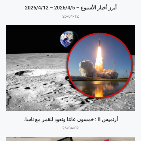
أبرز أخبار الأسبوع – 5‏/4‏/2026 – 12‏/4‏/2026
26/04/12
أرتميس II : خمسون عامًا ونعود للقمر مع ناسا.
26/04/02