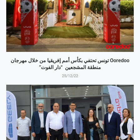
Ooredoo تونس تحتفي بكأس أمم إفريقيا من خلال مهرجان
منطقة المشجعين “دار الفوت”
25/12/22