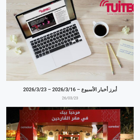
أبرز أخبار الأسبوع – 16‏/3‏/2026 – 23‏/3‏/2026
26/03/23