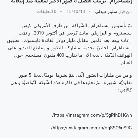
إنستاغرام : ترتيب أفضل 5 صور الأكثر شعبيّة منذ إنبعاثه
من قبل
سليم عبيدلي
15/10/13
0 التعليقات
تمّ تأسيس إنستاغرام بالشّراكة من طرف الأمريكي كيفن
سيستروم و البرازيلي مايك كريغر في أكتوبر 2010 , و تمّت
إعادة بيعه بعد عامين مقابل مليار دولار لفائدة فايسبوك . تطبيق
إنستاغرام الخاصّ بخدمة مشاركة الصّور و مقاطع الفيديو على
الهواتف الذّكيّة , لديه الآن ما يقارب 400 مليون مستخدم حول
العالم .
و من بين مليارات الصّور الّتي يتمّ نشرها يوميّا ,لدينا 5 صور
تقليديّة شهيرة , تمّ تخليدها في ذاكرة هذه الشّبكة التّواصيّة و هي
كالآتي :
https://instagram.com/p/5gPfhDHGvn/
https://instagram.com/p/ogSSO6uS9C/