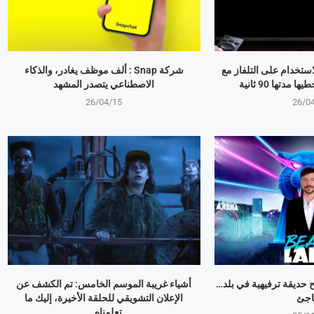
استخدام على التلفاز مع
شركة Snap : ألف موظف يغادر، والذكاء
مدتها 90 ثانية
الاصطناعي يتصدر المشهد
26/04/15
26/0
وبير Mr Beast يفتح حديقة ترفيهية في بلد…
أشياء غريبة الموسم الخامس: تم الكشف عن
اجئ
الإعلان التشويقي للحلقة الأخيرة، إليك ما
تعلمناه...