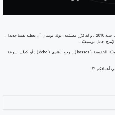
, و الّذي يعود إلى سنة 2010 . و قد قرّر مصمّمه , لوك تويمان أن يعطيه نفسا جديدا ,
إنتاج جمل موسيقيّة .
يمكنكم حتّى المضيّ بعيدا في اللّعبة , من خلال زيادة المؤثّرات الصّوتيّة الخفيضة ( basses ) , رجع الصّدى ( écho ) , أو كذلك سرعة