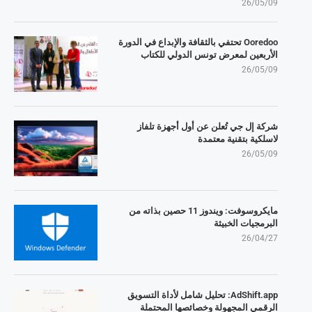
26/05/09
Ooredoo تحتفي بالثقافة والإبداع في الدورة
الأربعين لمعرض تونس الدولي للكتاب
26/05/09
شركة إل جي تُعلن عن أول أجهزة تلفاز
لاسلكية بتقنية معتمدة
26/05/09
مايكروسوفت: ويندوز 11 حصين بذاته من
البرمجيات الخبيثة
26/04/27
AdShift.app: تحليل شامل لأداة التسويق
الرقمي المجهولة وخصائصها المحتملة