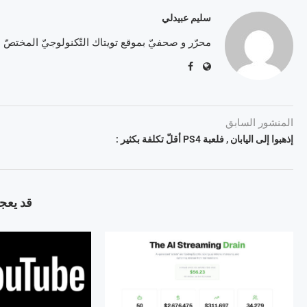
سليم عبيدلي
محرّر و صحفيّ بموقع تويتاك التّكنولوجيّ المختصّ
المنشور السابق
إذهبوا إلى اليابان , فلعبة PS4 أقلّ تكلفة بكثير :
قد يعجب