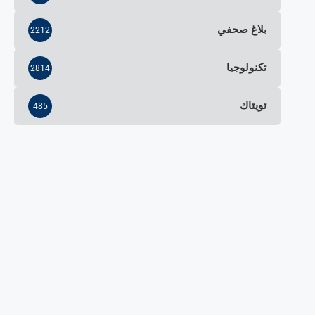
بلاغ صحفي
2212
تكنولوجيا
2814
تويتاك
485