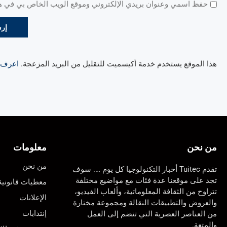
حفظ اسمي وعنوان بريدي الإلكتروني وموقع الويب الخاص بي في هذا
هذا الموقع يستخدم خدمة أكيسميت للتقليل من البريد المزعجة.
اعرف ال
من نحن
معلومات
من نحن
تقدم Tuitec أخبار التكنولوجيا كل يوم …. سوف
تجد على موقعنا عدة فئات مع مواضيع مختلفة
معطيات قانونية
تتراوح من الثقافة المعلوماتية، وألعاب الفيديو،
الإعلانات
والعروض والتطبيقات النقالة ومجموعة مختارة
إنتدابات
من العناصر العصرية التي تنضم إلى العمل
والمتعة.