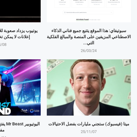
سبوتيفاي: هذا الموقع يتتبع جميع فناني الذكاء
يوتيوب يزداد صعوبة لل
الاصطناعي المزيفين على المنصة والمبالغ الفلكية
إعلانات لا يمكن تخطيها 
التي...
4/08
26/03/24
ميتا (فيسبوك) ستجني مليارات بفضل الاحتيالات
اليوتي
مف
25/11/07