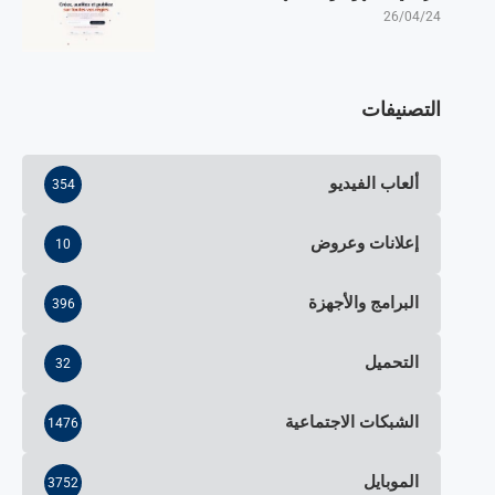
26/04/24
التصنيفات
ألعاب الفيديو
354
إعلانات وعروض
10
البرامج والأجهزة
396
التحميل
32
الشبكات الاجتماعية
1476
الموبايل
3752