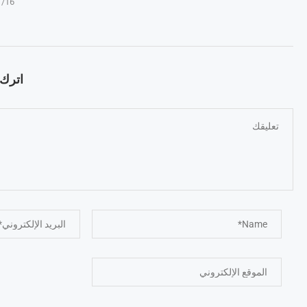
1/16
اترك ت