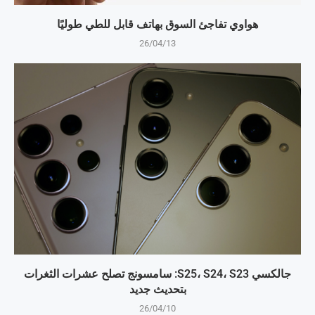
هواوي تفاجئ السوق بهاتف قابل للطي طوليًا
26/04/13
جالكسي S25، S24، S23: سامسونج تصلح عشرات الثغرات
بتحديث جديد
26/04/10