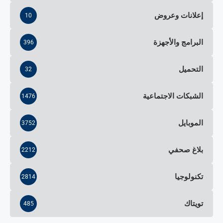
إعلانات وعروض
10
البرامج والأجهزة
396
التحميل
32
الشبكات الاجتماعية
1476
الموبايل
3752
بلاغ صحفي
2212
تكنولوجيا
2814
تويتاك
485