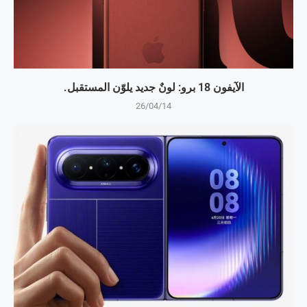
الآيفون 18 برو: لونٌ جديد يلوّن المستقبل.
26/04/14