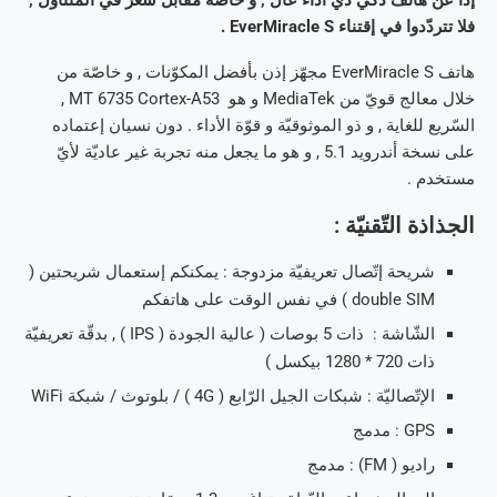
إذا عن هاتف ذكيّ ذي أداء عال , و خاصّة مقابل سعر في المتناول ,
فلا تتردّدوا في إقتناء EverMiracle S .
هاتف EverMiracle S مجهّز إذن بأفضل المكوّنات , و خاصّة من
خلال معالج قويّ من MediaTek و هو MT 6735 Cortex-A53 ,
السّريع للغاية , و ذو الموثوقيّة و قوّة الأداء . دون نسيان إعتماده
على نسخة أندرويد 5.1 , و هو ما يجعل منه تجربة غير عاديّة لأيّ
مستخدم .
الجذاذة التّقنيّة :
شريحة إتّصال تعريفيّة مزدوجة : يمكنكم إستعمال شريحتين (
double SIM ) في نفس الوقت على هاتفكم
الشّاشة : ذات 5 بوصات ( عالية الجودة ( IPS ) , بدقّة تعريفيّة
ذات 720 * 1280 بيكسل )
الإتّصاليّة : شبكات الجيل الرّابع ( 4G ) / بلوتوث / شبكة WiFi
GPS : مدمج
راديو ( FM) : مدمج