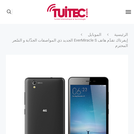
الرئيسية
الموبايل
إيفرتاك تقدّم هاتف EverMiracle S الجديد ذي المواصفات الجذّابة و السّعر
المحترم