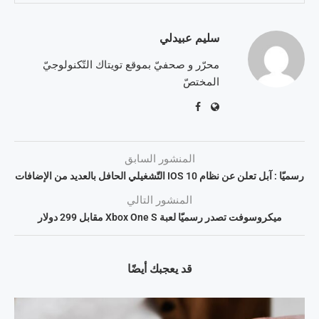
سليم عبيدلي
محرّر و صحفيّ بموقع تويتاك التّكنولوجيّ
المختصّ
المنشور السابق
رسميّا : آبل تعلن عن نظام IOS 10 التّشغيلي الحافل بالعديد من الإضافات
المنشور التالي
ميكروسوفت تصدر رسميّا لعبة Xbox One S مقابل 299 دولار
قد يعجبك أيضًا