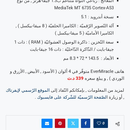
المعالج : رباعي النّواة متناغم ب1.3 جيقا-هرتز , من نوع
MediaTek MT 6735 Cortex-A53
نسخة أندرويد : 5.1
آلة التّصوير الرّقميّة : الكاميرا الخلفيّة ( 8 ميقا-بيكسل ) ,
الكاميرا الأماميّة ( 5 ميقا-بيكسل )
سعة التّخزين : ذاكرة الوصول العشوائيّة ( RAM ) : ذات 1
جيقا-بايت / الذّاكرة الدّاخليّة : ذات 16 جيقا-بايت
الأبعاد : 143.5 * 72 * 8.3 مم
هاتف EverMiracle متوفّر في 4 ألوان ( الأسود , الأبيض , الأزرق و
الوردي ) , و يبلغ سعره
339 د.ت
لمزيد من المعلومات , بإمكانكم النّفاذ إلى
الموقع الرّسمي لإيفرتاك
, أو زيارة ا
لصّفحة الرّسميّة للشّركة على فايسبوك
.
0