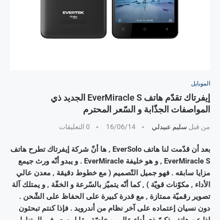
الموبايل
إيفرتاك تقدّم هاتف EverMiracle S الجديد ذي
المواصفات الجذّابة و السّعر المحترم
من قبل
سليم عبيدلي
16/06/14
0 التعليقات
بعد أن قدّمت لنا هاتف EverSolo , ها أنّ شركة إيفرتاك تطرح هاتف
EverMiracle S , و هو خليفة EverMiracle . و يبدو أنّه ورث جيمع
مزايا سابقه . فهو جميل التّصميم ( مع خطوط دقيقة , معدن عالي
الأداء , مكوّنات قويّة ) , كما أنّه يتميّز بالسّرعة و الخفّة , و يمتلك آلة
تصوير رقميّة ممتازة , مع قدرة كبيرة على الحفاظ على الشّحن .
دون نسيان إعتماده على آخر نظام من أندرويد . فإذا كنتم تبحثون