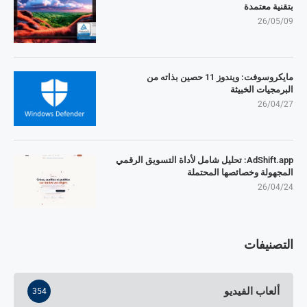
بتقنية معتمدة
26/05/09
مايكروسوفت: ويندوز 11 حصين بذاته من
البرمجيات الخبيثة
26/04/27
AdShift.app: تحليل شامل لأداة التسويق الرقمي
المجهولة وخصائصها المحتملة
26/04/24
التصنيفات
ألعاب الفيديو
354