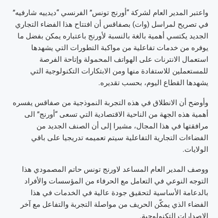
واعتبر المدير العام لشركة “أورنج تونس” الفرنسي “ديدييه شارفيه”
في تصريح لمراسل (وات) بصفاقس أن افتتاح هذا الفضاء التجاري
الجديد يكتسي أهمية بالغة بالنسبة لأورنج باعتباره يمكن بفضل ما
يوفره من خدمات تفاعلية من مواكبة التطورات التي يشهدها
استعمال الانترنات على الهواتف المحمولة وإتاحة الفرصة
للمستعملين للاستفادة منها ومن الابتكارات التكنولوجية التي
يشهدها القطاع اليوم، بحسب تقديره.
وأوضح أن الانطلاق في هذه التجربة النموذجية من صفاقس يفسره
أهمية هذه الجهة من الناحية الاقتصادية التي تسعى “أورنج” الى
مرافقتها في هذا المجال، مشيرا إلى أن الصنف الجديد من
الفضاءات التجارية التفاعلية سيتم تعميمه تدريجيا على باقي
الولايات.
ووصف المدير العام المساعد لاورنج تونس حاتم المصمودي هذا
التوجه النوعي في التعامل مع الحرفاء من المؤسسات والأفراد
بالدعامة الأساسية لتحقيق جودة عالية في الخدمات في هذا
الفضاء الذي يمكّن الحريف من مواصلة التجربة والتفاعل مع آخر
الإصدارات التكنولوجية.