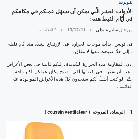
تكنولوجيا
الأدوات العشر الّتي يمكن أن تسهّل عملكم في مكاتبكم
في أيّام القيظ هذه :
من قبل
سليم عبيدلي
15/07/01
0 التعليقات
في تونس , بدأت موجات الحرارة في الإرتفاع بشدّة منذ أيّام قليلة
, إلى حدّ أصبحت معها لا تطاق .
إذن , لمقاومة هذه الحرارة الشّديدة , إليكم قائمة في بعض الأغراض
يجب أن تفكّروا في إقتنائها لكي يصبح مكان عملكم أكثر راحة ,
حتّى لو كنت أشكّ أنّكم ستجدون كلّ هذه الأغراض الموجودة على
القائمة :
1 – الوسادة المروحة ( coussin ventilateur ) :