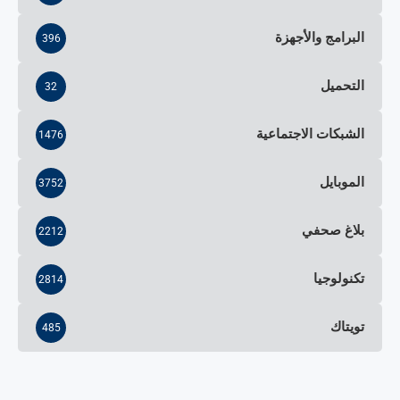
البرامج والأجهزة
396
التحميل
32
الشبكات الاجتماعية
1476
الموبايل
3752
بلاغ صحفي
2212
تكنولوجيا
2814
تويتاك
485