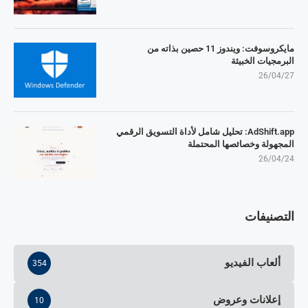
مايكروسوفت: ويندوز 11 حصين بذاته من
البرمجيات الخبيثة
26/04/27
AdShift.app: تحليل شامل لأداة التسويق الرقمي
المجهولة وخصائصها المحتملة
26/04/24
التصنيفات
ألعاب الفيديو
354
إعلانات وعروض
10