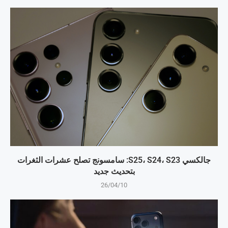
جالكسي S25، S24، S23: سامسونج تصلح عشرات الثغرات
بتحديث جديد
26/04/10