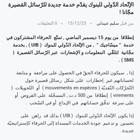
الإتّحاد الدّولي للبنوك يقدّم خدمة جديدة للرّسائل القصيرة
مجّانا !
من قبل
سليم عبيدلي
15/12/23
0 التعليقات
إنطلاقا من يوم 15 ديسمبر الماضي , تمتّع الحرفاء المشتركون في
خدمة ” ميسّاجيك ” , من الإتّحاد الدّولي للبنوك ( UIB ) , بخدمة
مجّانية لتلقّي المعلومات و الإشعارات عبر الرّسائل القصيرة (
SMS ) .
إذا , سيكون للحرفاء الحقّ في الحصول على مراجعة و متابعة
لحساباتهم عبر إخطارات على شكل رسائل قصيرة حول
التّحرّكات النّقديّة ( mouvements en espèces ) أو التّحويلات (
virements ) إنطلاقا من 500 د.ت , المسجّلة على القروض أو
على سرعة تدفّق حساباتهم في الإيداع أو في السّحب .
إذا يكون الإتّحاد الدّولي للبنوك ( UIB ) بذلك قد راهن على
تحسين و تدعيم جودة الخدمات المسداة إلى الحرفاء كإستراتيجيّة
جديدة .