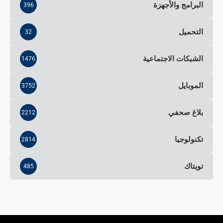
البرامج والأجهزة
396
التحميل
32
الشبكات الاجتماعية
1476
الموبايل
3752
بلاغ صحفي
2212
تكنولوجيا
2814
تويتاك
485