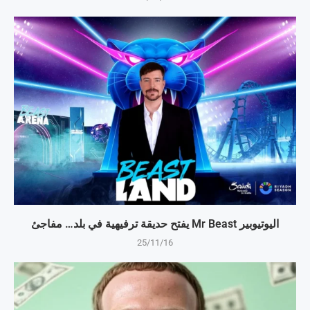
اليوتيوبير Mr Beast يفتح حديقة ترفيهية في بلد… مفاجئ
25/11/16