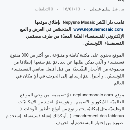
من قبل
سليم عبيدلي
16/01/13
0 التعليقات
قامت دار النّشر Nepyune Mosaic بإطلاق موقعها
www.neptunemosaic.com
المتخصّص في العرض و البيع
الإلكتروني للفسيفساء الفنّية المعدّة من طرف مصمّمي
الفسيفساء التّونسييّن .
الموقع يحتوي على مكتبة كاملة و متنوّعة , مع أكثر من 300 منتوج
فسيفساء و الّتي يمكن طلبها عن بعد , ثمّ يتمّ صنعها إنطلاقا من
مجموعة من الأحجار الطّبيعيّة من قبل أفضل صانعي الفسيفساء
التّونسييّن , و أخيرا , يتمّ إرسالها إلى الحريف في أيّ مكان في
العالم .
موقع neptunemosaic.com تمّ تصميمه من وحي المواقع
العالميّة للدّيكور و التّصميم , و هو يضمّ العديد من الإمكانيّات
الوظيفيّة مثل إمكانيّة إختيار نوع من أنواع تأطير اللّوحات (
encadrement des tableaux ) , أو كذلك إنشاء فسيفساء بإستخدام
صورة من إختيار المستخدم أو الحريف .