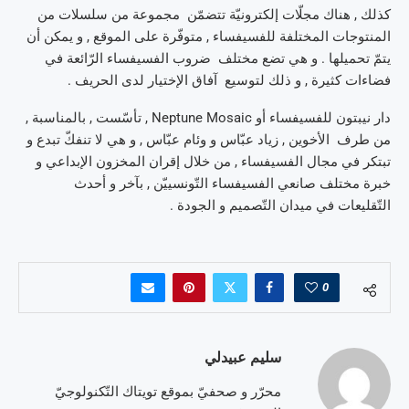
كذلك , هناك مجلّات إلكترونيّة تتضمّن مجموعة من سلسلات من
المنتوجات المختلفة للفسيفساء , متوفّرة على الموقع , و يمكن أن
يتمّ تحميلها . و هي تضع مختلف ضروب الفسيفساء الرّائعة في
فضاءات كثيرة , و ذلك لتوسيع آفاق الإختيار لدى الحريف .
دار نيبتون للفسيفساء أو Neptune Mosaic , تأسّست , بالمناسبة ,
من طرف الأخوين , زياد عبّاس و وئام عبّاس , و هي لا تنفكّ تبدع و
تبتكر في مجال الفسيفساء , من خلال إقران المخزون الإبداعي و
خبرة مختلف صانعي الفسيفساء التّونسييّن , بآخر و أحدث
التّقليعات في ميدان التّصميم و الجودة .
0
سليم عبيدلي
محرّر و صحفيّ بموقع تويتاك التّكنولوجيّ