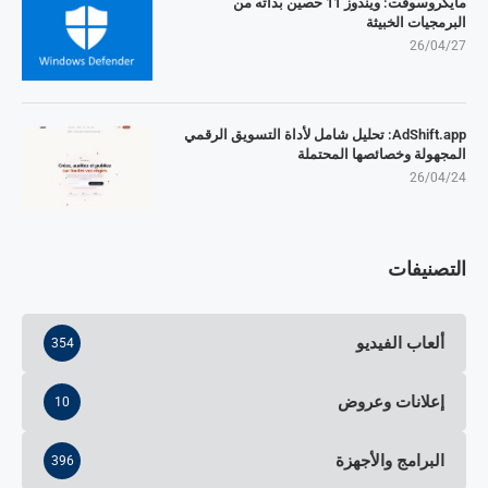
مايكروسوفت: ويندوز 11 حصين بذاته من
البرمجيات الخبيثة
26/04/27
AdShift.app: تحليل شامل لأداة التسويق الرقمي
المجهولة وخصائصها المحتملة
26/04/24
التصنيفات
ألعاب الفيديو
354
إعلانات وعروض
10
البرامج والأجهزة
396