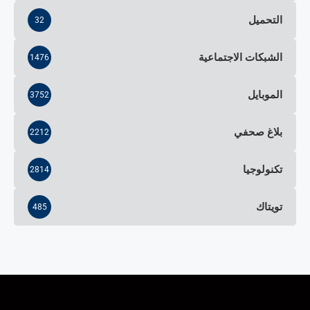
التحميل
32
الشبكات الاجتماعية
1476
الموبايل
3752
بلاغ صحفي
2212
تكنولوجيا
2814
تويتاك
485