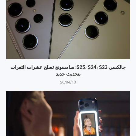
جالكسي S25، S24، S23: سامسونج تصلح عشرات الثغرات
بتحديث جديد
26/04/10