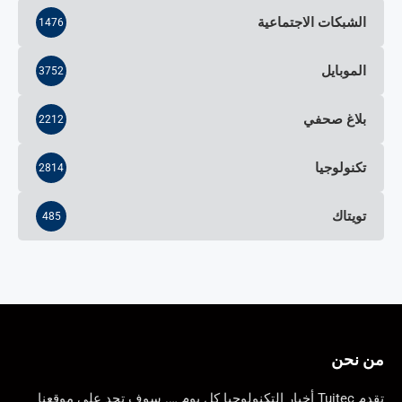
الشبكات الاجتماعية
1476
الموبايل
3752
بلاغ صحفي
2212
تكنولوجيا
2814
تويتاك
485
من نحن
تقدم Tuitec أخبار التكنولوجيا كل يوم …. سوف تجد على موقعنا