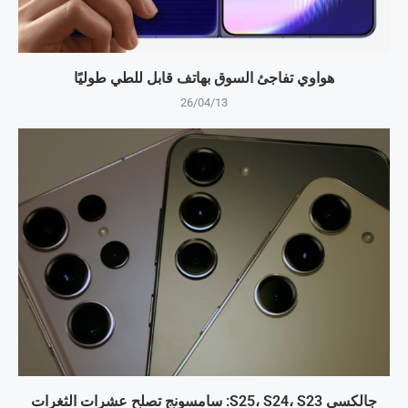
هواوي تفاجئ السوق بهاتف قابل للطي طوليًا
26/04/13
جالكسي S25، S24، S23: سامسونج تصلح عشرات الثغرات