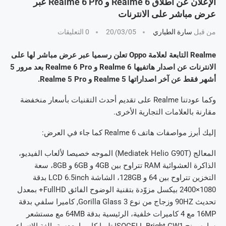
الإعلان عن اطلاق Realme 6 و Realme 6 Pro عبر
عرض مباشر على الانترنات
من قبل
سارة الطياري
20/03/05
0 التعليقات
Realme التابعة لعلامة Oppo تعلن رسميا عبر عرض مباشر لها على
الانترنات عن اصدار هاتفيها Realme 6 و Realme 6 Pro بعد مرور 5
أشهر فقط عن آخر اصداراتها Realme 5 و Realme 5 Pro.
وكما عودتنا Realme على تقديم أحدث التقنيات بأسعار منخفضة
مقارنة بالعلامات التجارية الأخرى.
إليك أبرز مواصفات هاتف Realme 6 كما جاء في العرض:
المعالج (Mediatek Helio G90T) الموجه خصيصا لألعاب الفيديو،
الذاكرة العشوائية RAM تتراوح بين 4GB و 6GB و 8GB، سعة
التخزين تتراوح بين 64 و 128GB، الشاشة LCD 6.5inch بدقة
1080×2400 بيكسل مزوّدة بتقنية الوضوح الفائق FullHD+ بمعدل
تحديث 90HZ وزجاج من نوع Gorilla Glass 3, كاميرا سلفي بدقة
16MP مع 4 كاميرات خلفية، الرئيسية بدقة 64MB مع مستشعر
سامسونج ISOCELL Bright GW1 تليها كاميرا بعدسة بالغة الإتساع