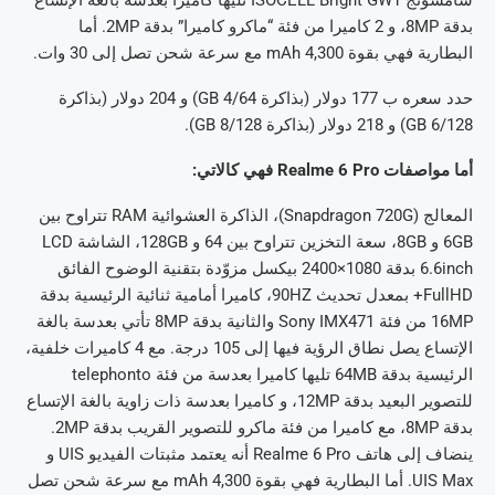
بدقة 8MP، و 2 كاميرا من فئة “ماكرو كاميرا” بدقة 2MP. أما
البطارية فهي بقوة 4,300 mAh مع سرعة شحن تصل إلى 30 وات.
حدد سعره ب 177 دولار (بذاكرة 4/64 GB) و 204 دولار (بذاكرة
6/128 GB) و 218 دولار (بذاكرة 8/128 GB).
أما مواصفات Realme 6 Pro فهي كالاتي:
المعالج (Snapdragon 720G)، الذاكرة العشوائية RAM تتراوح بين
6GB و 8GB، سعة التخزين تتراوح بين 64 و 128GB، الشاشة LCD
6.6inch بدقة 1080×2400 بيكسل مزوّدة بتقنية الوضوح الفائق
FullHD+ بمعدل تحديث 90HZ، كاميرا أمامية ثنائية الرئيسية بدقة
16MP من فئة Sony IMX471 والثانية بدقة 8MP تأتي بعدسة بالغة
الإتساع يصل نطاق الرؤية فيها إلى 105 درجة. مع 4 كاميرات خلفية،
الرئيسية بدقة 64MB تليها كاميرا بعدسة من فئة telephonto
للتصوير البعيد بدقة 12MP، و كاميرا بعدسة ذات زاوية بالغة الإتساع
بدقة 8MP، مع كاميرا من فئة ماكرو للتصوير القريب بدقة 2MP.
ينضاف إلى هاتف Realme 6 Pro أنه يعتمد مثبتات الفيديو UIS و
UIS Max. أما البطارية فهي بقوة 4,300 mAh مع سرعة شحن تصل