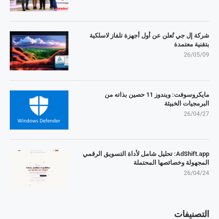
شركة إل جي تُعلن عن أول أجهزة تلفاز لاسلكية
بتقنية معتمدة
26/05/09
مايكروسوفت: ويندوز 11 حصين بذاته من
البرمجيات الخبيثة
26/04/27
AdShift.app: تحليل شامل لأداة التسويق الرقمي
المجهولة وخصائصها المحتملة
26/04/24
التصنيفات