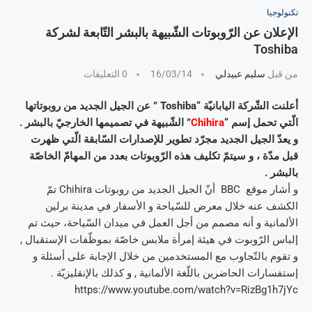
تكنولوجيا
الإعلان عن الرّوبوتات الشّبيهة بالبشر التّابعة لشركة
Toshiba
من قبل
سليم عبيدلي
16/03/14
0 التعليقات
أعلنت الشّركة اليابانيّة “Toshiba ” عن الجيل الجديد من روبوتاتها
الّتي تحمل إسم “
Chihira
” الشّبيهة في تصميمها الخارجيّ بالبشر .
و يعدّ الجيل الجديد مجرّد تطوير للإصدارات السّابقة الّتي ظهرت
قبل مدّة ، و سيتمّ تكليف هذه الرّوبوتات بعدد من المهامّ الخاصّة
بالبشر .
و أشار موقع BBC أنّ الجيل الجديد من روبوتات Chihira تمّ
الكشف عنه خلال معرض للسّياحة و الأسفار في مدينة برلين
الألمانية و أنه مصمم من أجل العمل في ميدان السّياحة، حيث تم
إلباس الرّوبوت في هيئة إمرأة ملابس خاصّة بموظّفات الإستقبال ,
و تقوم بالتّجاوب مع المستخدمين من خلال الإجابة على أسئلة و
إستفسارات الحاضرين باللّغة الألمانية , و كذلك بالإنقليزيّة .
https://www.youtube.com/watch?v=RizBg1h7jYc