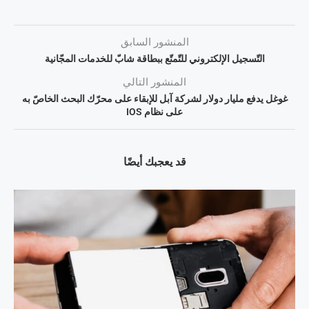
المنشور السابق
التّسجيل الإلكتروني للتّمتّع ببطاقة شابّ للخدمات المجّانية
المنشور التالي
غوغل يدفع مليار دولار لشركة آبل للإبقاء على محرّك البحث الخاصّ به
على نظام IOS
قد يعجبك أيضًا