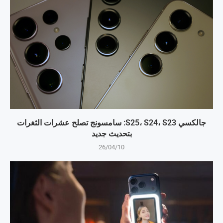
جالكسي S25، S24، S23: سامسونج تصلح عشرات الثغرات
بتحديث جديد
26/04/10