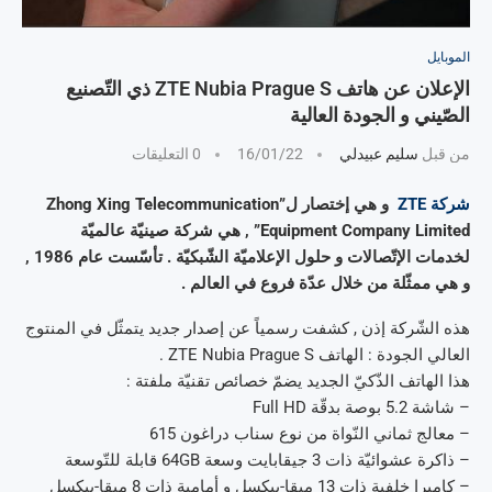
الموبايل
الإعلان عن هاتف ZTE Nubia Prague S ذي التّصنيع
الصّيني و الجودة العالية
من قبل
سليم عبيدلي
16/01/22
0 التعليقات
شركة ZTE
و هي إختصار ل”Zhong Xing Telecommunication
Equipment Company Limited” , هي شركة صينيّة عالميّة
لخدمات الإتّصالات و حلول الإعلاميّة الشّبكيّة . تأسّست عام 1986 ,
و هي ممثّلة من خلال عدّة فروع في العالم .
هذه الشّركة إذن , كشفت رسمياً عن إصدار جديد يتمثّل في المنتوج
العالي الجودة : الهاتف ZTE Nubia Prague S .
هذا الهاتف الذّكيّ الجديد يضمّ خصائص تقنيّة ملفتة :
– شاشة 5.2 بوصة بدقّة Full HD
– معالج ثماني النّواة من نوع سناب دراغون 615
– ذاكرة عشوائيّة ذات 3 جيقابايت وسعة 64GB قابلة للتّوسعة
– كاميرا خلفية ذات 13 ميقا-بيكسل و أمامية ذات 8 ميقا-بيكسل