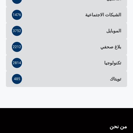
الشبكات الاجتماعية
1476
الموبايل
3752
بلاغ صحفي
2212
تكنولوجيا
2814
تويتاك
485
من نحن