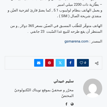
– بطّارية ذات 2200 ميلي امبير
و يعمل الهاتف بنظام لوليبوب 5.1 , كما يضمّ قارئ لقزحية العيّن و
منفذي شريحة اتّصال ( SIM )
.
الهاتف متوفّر للطّلب المسبق في الصيّن بسعر 365 دولار , و من
المنتظر أن يقع طرحه للبيع غدا السّبت 23 جانفي .
المصدر :
gsmarena.com
0
سليم عبيدلي
محرّر و صحفيّ بموقع تويتاك التّكنولوجيّ
المختصّ