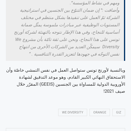
ومهم في نشاط المؤسسة”.
وأضافت :” إن ضمان التنوّع بين الجنسين في استراتيجية
الشركة ثمّ العمل على تنفيذها بشكل منتظم في مختلف
المستويات الوظيفية عبر مبادرات ملموسة يمثّل ضمانة
أساسية للنجاح، وفي هذا الإطار نتوجه بالتهنئة لشركة أورنج
تونس على هذا النجاح، ونحن على ثقة تامّة بأن مشروع We
Diversity سيمكّن العديد من الشركات الأخرى من انتهاج
نفس التوجّه في جهودها لتعزيز القدرة التنافسية . “
وبالنسبة لأورنج تونس ستواصل العمل في نفس التمشي خاصّة وأن
الاستحقاق النهائي الكبير القادم، وهو موعد التدقيق لشهادة
الأوروبية الدولية للمساواة بين الجنسين (GEEIS) المقرّر خلال
صيف 2021!
WE DIVERSITY
ORANGE
GIZ