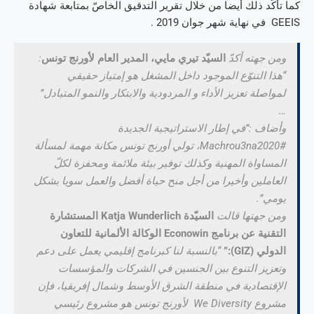
كما تأكّد ذلك أيضا من خلال تقرير التدقيق الخاصّ بمتابعة شهادة
GEEIS في نهاية شهر جوان 2019 .
ومن جهته أكدّ
السيّد تيري مايي، المدير العام لأورنج تونس
:
“هذا التنوّع الموجود داخل المشغل هو إمتياز حقيقي
لمواصلة تعزيز الأداء و المردودية والابتكار والنمو المتبادل”
…
وأضاف :”في إطار الاستراتيجية الجديدة
#Machrou3na2020
، تولي أورنج تونس مكانة مهمة لمسألة
المساواة المهنية وكذلك توفير بيئة ملائمة ومحفزة لكلّ
العاملين وأخيرا من أجل منح حياة أفضل والعمل سويا بشكل
يومي”.
ومن جهتها قالت
السيّدة
Katja Wunderlich
المستشارة
التقنية عن برنامج
Econowin
الوكالة الألمانية للتعاون
الدولي (
GIZ
):”
“بالنسبة لنا كبرنامج إقليمي يعمل على دعم
وتعزيز التنوع بين الجنسين في الشركات والمؤسسات
الإقتصادية في منطقة الشرق الأوسط وشمال إفريقيا، فإن
مشروع We Diversity لأورنج تونس هو مشروع رئيسي