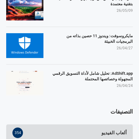
بتقنية معتمدة
26/05/09
مايكروسوفت: ويندوز 11 حصين بذاته من
البرمجيات الخبيثة
26/04/27
AdShift.app: تحليل شامل لأداة التسويق الرقمي
المجهولة وخصائصها المحتملة
26/04/24
التصنيفات
ألعاب الفيديو
354