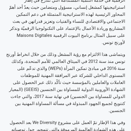
الرقمية في خدمة التنمية المستدامة التي تندرج في إطار
استراتيجيتها كمشغل إنساني، مسؤول ومتضامن حيث يعدّ أحد أهمّ
المحاور الرئيسية لهذه الاستراتيجية المتمثلة في دعم التمكين
الاجتماعي والاقتصادي للنساء والفتيات وتعزيز قدراتهن في بعث
المشاريع وريادة الأعمال بالإعتماد على التكنولوجيا الرقميّة ونذكر
على سبيل المثال برنامج البيوت الرقمية Maisons Digitales
لأورنج تونس.
ويتماشى هذا الالتزام مع رؤية المشغل وذلك من خلال انخراط أورنج
تونس منذ سنة 2012 في الميثاق العالمي للأمم المتحدة، وكذلك
سنة 2016 في مبادئ تمكين المرأة (WEPs) والذي تدعّم على
المستوى الداخلي للشركة عبر المرافقة المهنية للموظفات
العاملات والعاملين بالمؤسسة حيث تأكّد ذلك عبر الحصول على
الشهادة الأوروبية الدولية للمساواة بين الجنسين (GEEIS) (المعيار
الدولي للمساواة بين الجنسين) في نهاية سنة 2017، والتي جاءت
كتتويج لجميع الجهود المبذولة في مسألة المساواة المهنية بين
الجنسين.
وفي هذا الإطار تمّ العمل على مشروع We Diversity بعد الحصول
على هذه الشهادة العالمية المرموقة والتي تتمحور حول توصياته