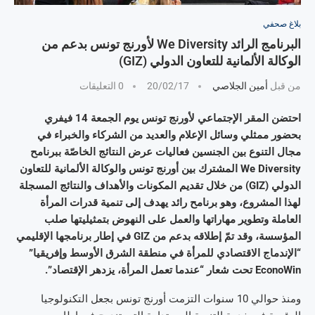
بلاغ صحفي
البرنامج الرائد We Diversity لأورنج تونس بدعم من
الوكالة الألمانية للتعاون الدولي (GIZ)
من قبل
أمين الجلاصي
20/02/17
0 التعليقات
احتضن المقر الإجتماعي لأورنج تونس يوم الجمعة 14 فيفري
بحضور ممثلي وسائل الإعلام والعديد من الشركاء والخبراء في
مجال التنوع بين الجنسين فعاليات عرض النتائج الخاصّة ببرنامح
We Diversity المشترك بين أورنج تونس والوكالة الألمانية للتعاون
الدولي (GIZ) من خلال تقديم المكونات والأهداف والنتائج المسجلة
لهذا المشروع، وهو برنامح رائد يهدف إلى تنمية قدرات المرأة
العاملة وتطوير مهاراتها والعمل على النهوض بتمثيليتها صلب
المؤسسة، وقد تمّ إطلاقه بدعم من GIZ في إطار برنامجها الإقليمي
“الإندماج الاقتصادي للمرأة في منطقة الشرق الأوسط وإفريقيا”
EconoWin تحت شعار “عندما تعمل المرأة، يزدهر الإقتصاد”.
ومنذ حوالي 10 سنوات التزمت أورنج تونس بجعل التكنولوجيا