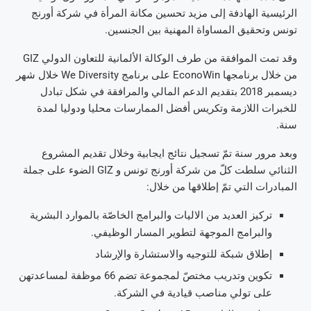
الرئيسية الهادفة إلى مزيد تحسين مكانة المرأة في شركة أورنج
تونس وتحقيق المساواة المهنية بين الجنسين.
وقد تمت الموافقة من طرف الوكالة الألمانية للتعاون الدولي GIZ
من خلال برنامجها EconoWin على برنامج We Diversity خلال شهر
ديسمبر 2018 بتقديم الدعم المالي والمرافقة في شكل تبادل
للخبرات اللازمة وتكريس أفضل الممارسات محليا ودوليا لمدة
سنة.
وبعد مرور سنة تمّ تسجيل نتائج ايجابية وخلال تقديم المشروع
الثنائي سلطت كلّ من شركة أورنج تونس و GIZ الضوء على جملة
المبادرات التي تمّ إطلاقها من خلال:
تركيز العديد من الاليات والبرامج الخاصّة بالموارد البشرية
والبرامج الموجهة لتطوير المسار الوظيفي.
إطلاق شبكة للتوجيه والاستشارة والإرشاد
تكوين وتدريب مختصّ لمجموعة تضم 66 موظفة لمساعدتهن
على تولي مناصب قيادية في الشركة.