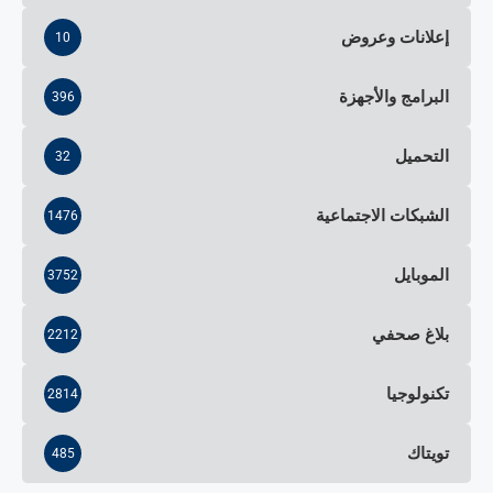
إعلانات وعروض
10
البرامج والأجهزة
396
التحميل
32
الشبكات الاجتماعية
1476
الموبايل
3752
بلاغ صحفي
2212
تكنولوجيا
2814
تويتاك
485