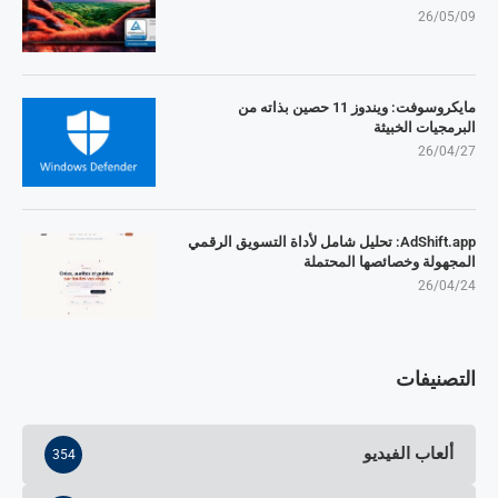
26/05/09
مايكروسوفت: ويندوز 11 حصين بذاته من
البرمجيات الخبيثة
26/04/27
AdShift.app: تحليل شامل لأداة التسويق الرقمي
المجهولة وخصائصها المحتملة
26/04/24
التصنيفات
ألعاب الفيديو
354