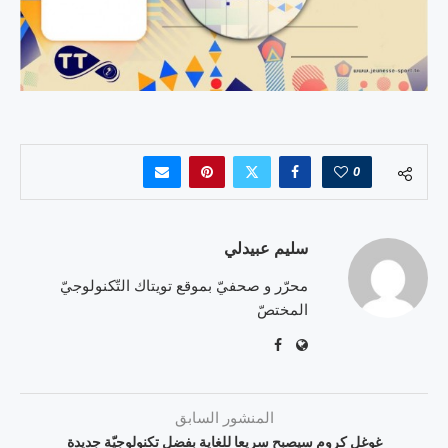
0
سليم عبيدلي
محرّر و صحفيّ بموقع تويتاك التّكنولوجيّ
المختصّ
المنشور السابق
غوغل كروم سيصبح سريعا للغاية بفضل تكنولوجيّة جديدة