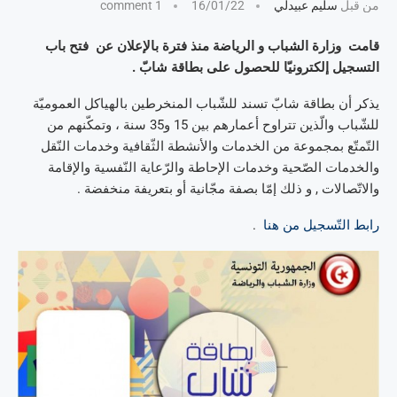
من قبل
سليم عبيدلي
16/01/22
1 comment
قامت وزارة الشباب و الرياضة منذ فترة بالإعلان عن فتح باب
التسجيل إلكترونيّا للحصول على بطاقة شابّ .
يذكر أن بطاقة شابّ تسند للشّباب المنخرطين بالهياكل العموميّة
للشّباب والّذين تتراوح أعمارهم بين 15 و35 سنة ، وتمكّنهم من
التّمتّع بمجموعة من الخدمات والأنشطة الثّقافية وخدمات النّقل
والخدمات الصّحية وخدمات الإحاطة والرّعاية النّفسية والإقامة
والاتّصالات , و ذلك إمّا بصفة مجّانية أو بتعريفة منخفضة .
رابط التّسجيل من هنا
.