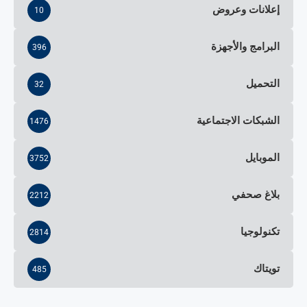
إعلانات وعروض
10
البرامج والأجهزة
396
التحميل
32
الشبكات الاجتماعية
1476
الموبايل
3752
بلاغ صحفي
2212
تكنولوجيا
2814
تويتاك
485