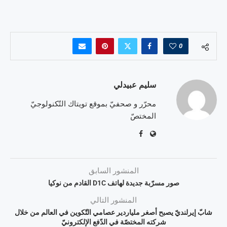
0
سليم عبيدلي
محرّر و صحفيّ بموقع تويتاك التّكنولوجيّ
المختصّ
المنشور السابق
صور مسرّبة جديدة لهاتف D1C القادم من نوكيا
المنشور التالي
شابّ إيرلنديّ يصبح أصغر ملياردير عصامي التّكوين في العالم من خلال
شركته المختصّة في الدّفع الإلكترونيّ