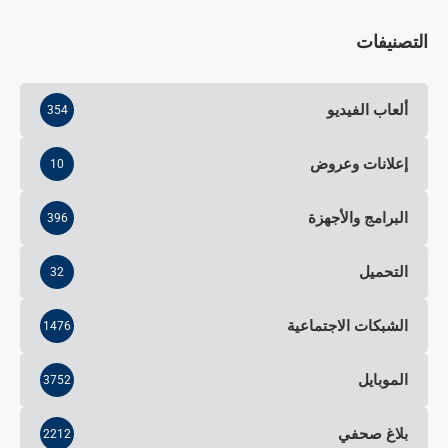
التصنيفات
ألعاب الفيديو
354
إعلانات وعروض
10
البرامج والأجهزة
396
التحميل
32
الشبكات الاجتماعية
1476
الموبايل
3752
بلاغ صحفي
2212