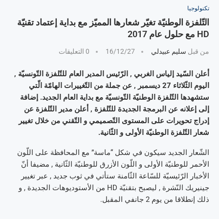
تكنولوجيا
التّلفزة الوطنيّة تغيّر شعارها المميّز مع بداية إعتماد تقنيّة
HD مع حلول عام 2017
من قبل
سليم عبيدلي
16/12/27
0 التعليقات
أعلن السّيد إلياس الغربي , الرّئيس المدير العام للتّلفزة التّونسيّة ,
اليوم الثّلاثاء 27 ديسمبر , عن جملة من التّغييرات الهامّة الّتي
ستشهدها التّلفزة الوطنيّة التّونسيّة مع بداية العام الجديد. إضافة
إلى إعلانه عن البرمجة الجديدة للتّلفزة , أعلن مدير التّلفزة عن
إدراج تحويرات على المستوى التّصميمي و التّقني من خلال تغيير
شعار التّلفزة الوطنيّة الأولى و الثّانية.
الشّعار الجديد سيكون في شكل “ماسة” مع المحافظة على اللّون
الأحمر للوطنيّة الأولى و اللّون الأزرق للوطنيّة الثّانية , مضيفا أنّ
الأخبار الرّئيسيّة للسّاعة الثّامنة ستأتي في ثوب جديد , عبر تغيير
جينيريك النّشرة , ليصبح بتقنيّة HD من الأستوديوهات الجديدة , و
ذلك إنطلاقا من يوم 2 جانفي المقبل.