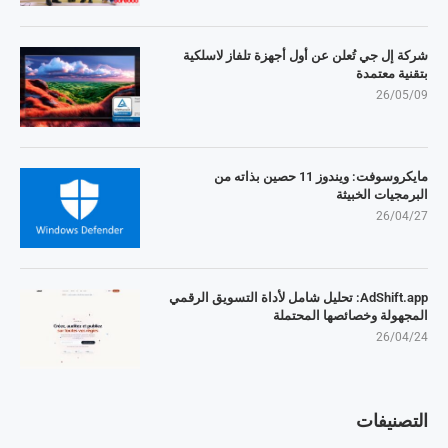
شركة إل جي تُعلن عن أول أجهزة تلفاز لاسلكية
بتقنية معتمدة
26/05/09
مايكروسوفت: ويندوز 11 حصين بذاته من
البرمجيات الخبيثة
26/04/27
AdShift.app: تحليل شامل لأداة التسويق الرقمي
المجهولة وخصائصها المحتملة
26/04/24
التصنيفات