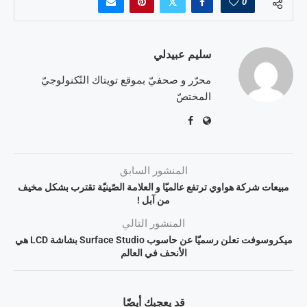
0
سليم عبيدلي
محرّر و صحفيّ بموقع تويتاك التّكنولوجيّ
المختصّ
المنشور السابق
مبيعات شركة هواوي ترتفع عالميّا و العلامة الصّينيّة تقترب بشكل مخيف
من آبل !
المنشور التالي
ميكروسوفت تعلن رسميّا عن حاسوب Surface Studio بشاشة LCD هي
الأنحف في العالم
قد يعجبك أيضًا