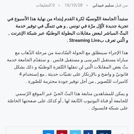
من قبل
سليم عبيدلي
16/10/28
0 التعليقات
ستبدأ الجامعة التّونسيّة لكرة القدم إبتداء من نهاية هذا الأسبوع في
تجربة جديدة لأوّل مرّة في تونس , و هي تتمثّل في توفير خدمة
البثّ المباشر لبعض مقابلات البطولة الوطنيّة عبر شبكة الإنترنت ,
و الّتي تعرف بStreaming Live .
هذا الإجراء سينطلق مع الجولة السّادسة من مرحلة الذّهاب مع
مباراة مستقبل المرسى و مستقبل قابس . و ستقدّم الجامعة خدمة
بثّ بعض المقابلات الّتي لن تنقلها التّلفزة الوطنيّة و ذلك بشكل
قانونيّ و واضح و بالإرتكاز على تقنيّات حديثة , مع إستخدام 4
كاميرات للتّصوير , من أجل توفير جودة محترمة للصّورة .
و يمكن للمشاهدين متابعة هذا البثّ الحيّ عبر الموقع الرّسمي
للجامعة أو قناة اليوتيوب التّابعة لها , أو كذلك على صفحتها الخاصّة
على شبكة فايسبوك .