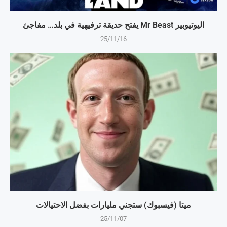
اليوتيوبير Mr Beast يفتح حديقة ترفيهية في بلد… مفاجئ
25/11/16
ميتا (فيسبوك) ستجني مليارات بفضل الاحتيالات
25/11/07