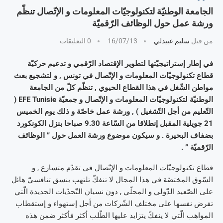
الجامعة الوطنيّة لتكنولوجيّات المعلومات و الإتّصال تنظّم
ورشة عمل حول الوظائف الرّقميّة
من قبل
سليم عبيدلي
16/07/13
0 التعليقات
في إطار إستراتيجيّتها لتطوير الإقتصاد الرّقمي و تدعيم حركيّة
قطاع تكنولوجيّات المعلومات و الإتّصال في تونس , و لتشجيع بعث
مواطن الشّغل في هذا القطاع الحيوي , تنظّم كلّ من الجامعة
الوطنيّة لتكنولوجيّات المعلومات و الإتّصال و جمعيّة EFE Tunisie (
التّعليم من أجل التّشغيل ) , ورشة عمل خاصّة و ذلك يوم الخميس
21 جويلية المقبل إنطلاقا من السّاعة 9.30 صباحا بنزل الكونكورد
بضفاف البحيرة . و سيكون موضوع ورشة العمل حول ” الوظائف
الرّقميّة ” .
قطاع تكنولوجيّات المعلومات و الإتّصال في تقدّم متسارع , و
السّوق المختصّة في هذا المجال لا تنفكّ تلتهب بنسق تنافسيّ هائل
على الصّعيد الدّولي و المحلّي , دون نسيان التّحدّيات الجديدة الّتي
تفرض نفسها على مختلف الشّركات من أجل إستهواء و إستقطاب
المواهب الّتي لا ينفكّ يتزايد عليها الطّلب أكثر فأكثر ضمن هذه