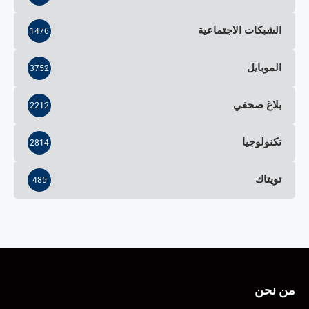
الشبكات الاجتماعية
1476
الموبايل
3752
بلاغ صحفي
2212
تكنولوجيا
2814
تويتاك
485
من نحن