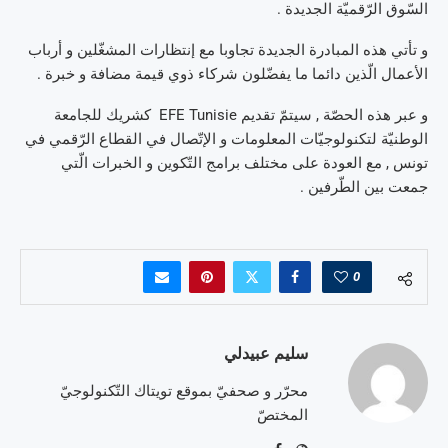
السّوق الرّقميّة الجديدة .
و تأتي هذه المبادرة الجديدة تجاوبا مع إنتظارات المشغّلين و أرباب
الأعمال الّذين دائما ما يفضّلون شركاء ذوي قيمة مضافة و خبرة .
و عبر هذه الحصّة , سيتمّ تقديم EFE Tunisie كشريك للجامعة
الوطنيّة لتكنولوجيّات المعلومات و الإتّصال في القطاع الرّقمي في
تونس , مع العودة على مختلف برامج التّكوين و الخبرات الّتي
جمعت بين الطّرفين .
0
سليم عبيدلي
محرّر و صحفيّ بموقع تويتاك التّكنولوجيّ
المختصّ