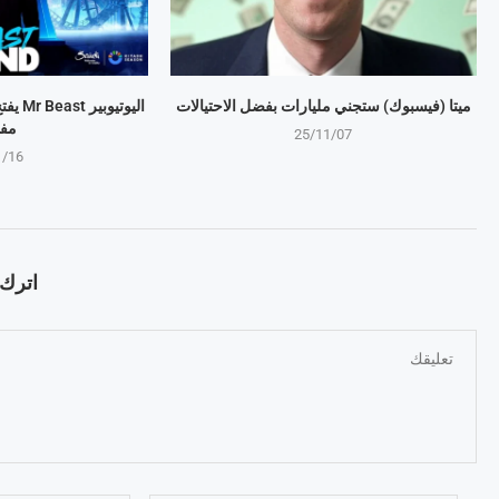
ميتا (فيسبوك) ستجني مليارات بفضل الاحتيالات
اليوتي
مف
25/11/07
1/16
اترك ت