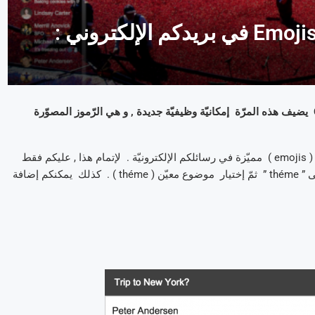
بعد الخيار الجديد الّذي يتيح إلغاء إرسال رسالة إلكترونية , ها أنّ Gmail يضيف هذه المرّة إمكانيّة وظيفيّة جديدة , و هي الرّموز المصوّرة
في الواقع , سيكون من الممكن , من الآن فصاعدا , إضافة رموز مصوّرة ( emojis ) مميّزة في رسائلكم الإلكترونيّة . لإتمام هذا , عليكم فقط
الضّغط على العجلة ( roue ) الموجودة في أعلى اليمين و الضّغط على ” théme ” ثمّ إختيار موضوع معيّن ( théme ) . كذلك يمكنكم إضافة