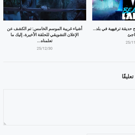
وبير Mr Beast يفتح حديقة ترفيهية في بلد…
أشياء غريبة الموسم الخامس: تم الكشف عن
اجئ
الإعلان التشويقي للحلقة الأخيرة، إليك ما
تعلمناه...
25/1
25/12/30
عليقًا