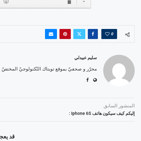
0
سليم عبيدلي
محرّر و صحفيّ بموقع تويتاك التّكنولوجيّ المختصّ
المنشور السابق
إليكم كيف سيكون هاتف Iphone 6S :
قد يعجب