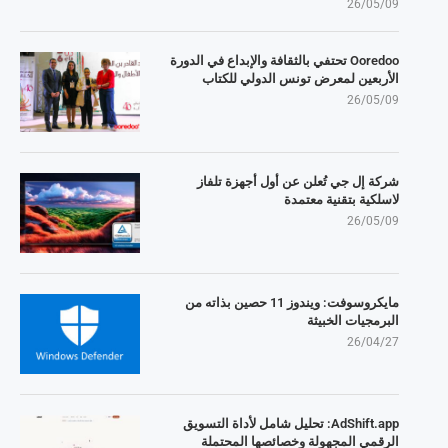
26/05/09
Ooredoo تحتفي بالثقافة والإبداع في الدورة
الأربعين لمعرض تونس الدولي للكتاب
26/05/09
شركة إل جي تُعلن عن أول أجهزة تلفاز
لاسلكية بتقنية معتمدة
26/05/09
مايكروسوفت: ويندوز 11 حصين بذاته من
البرمجيات الخبيثة
26/04/27
AdShift.app: تحليل شامل لأداة التسويق
الرقمي المجهولة وخصائصها المحتملة