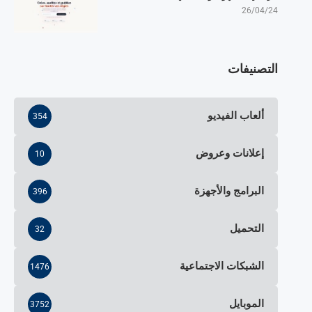
26/04/24
التصنيفات
ألعاب الفيديو
354
إعلانات وعروض
10
البرامج والأجهزة
396
التحميل
32
الشبكات الاجتماعية
1476
الموبايل
3752