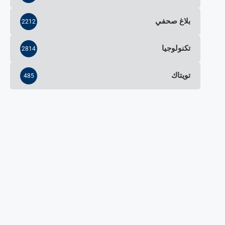
بلاغ صحفي
2212
تكنولوجيا
2814
تويتاك
485