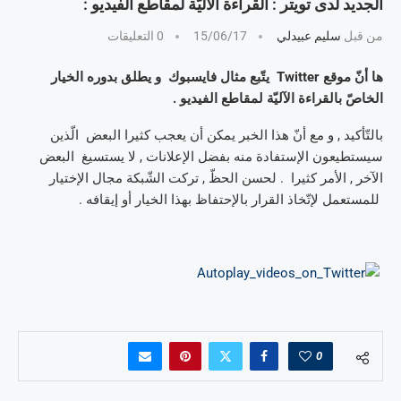
الجديد لدى تويتر : القراءة الآليّة لمقاطع الفيديو :
من قبل
سليم عبيدلي
15/06/17
0 التعليقات
ها أنّ موقع Twitter يتّبع مثال فايسبوك و يطلق بدوره الخيار
الخاصّ بالقراءة الآليّة لمقاطع الفيديو .
بالتّأكيد , و مع أنّ هذا الخبر يمكن أن يعجب كثيرا البعض الّذين
سيستطيعون الإستفادة منه بفضل الإعلانات , لا يستسيغ البعض
الآخر , الأمر كثيرا . لحسن الحظّ , تركت الشّبكة مجال الإختيار
للمستعمل لإتّخاذ القرار بالإحتفاظ بهذا الخيار أو إيقافه .
0