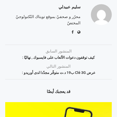
سليم عبيدلي
محرّر و صحفيّ بموقع تويتاك التّكنولوجيّ
المختصّ
المنشور السابق
كيف توقفون دعوات الألعاب على فايسبوك , نهائيّا :
المنشور التالي
عرض Clé 3G ب19 د.ت متوفّر مجدّدا لدى أوريدو :
قد يعجبك أيضًا