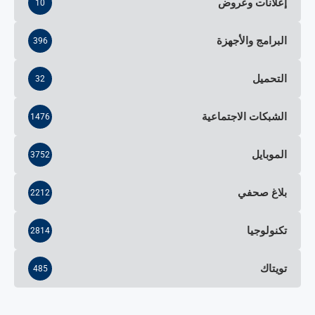
إعلانات وعروض
10
البرامج والأجهزة
396
التحميل
32
الشبكات الاجتماعية
1476
الموبايل
3752
بلاغ صحفي
2212
تكنولوجيا
2814
تويتاك
485