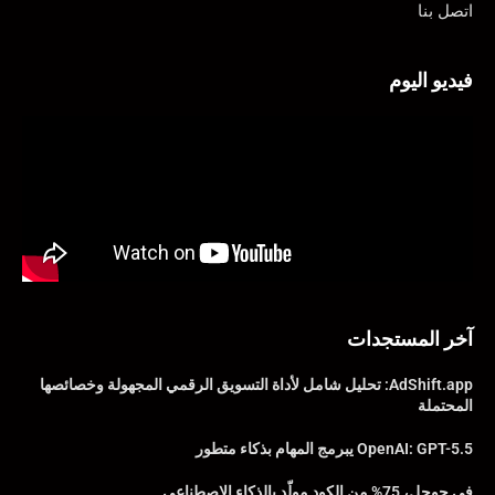
اتصل بنا
فيديو اليوم
آخر المستجدات
AdShift.app: تحليل شامل لأداة التسويق الرقمي المجهولة وخصائصها
المحتملة
OpenAI: GPT-5.5 يبرمج المهام بذكاء متطور
في جوجل، 75% من الكود مولّد بالذكاء الاصطناعي