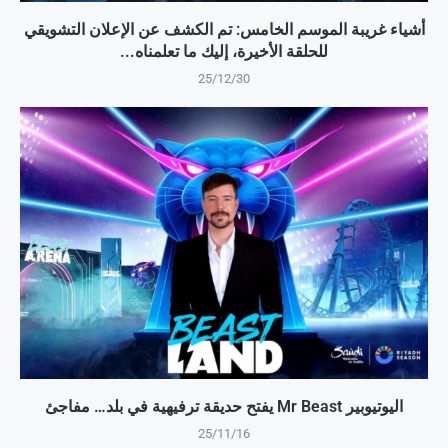
أشياء غريبة الموسم الخامس: تم الكشف عن الإعلان التشويقي
للحلقة الأخيرة، إليك ما تعلمناه...
25/12/30
اليوتيوبير Mr Beast يفتح حديقة ترفيهية في بلد… مفاجئ
25/11/16