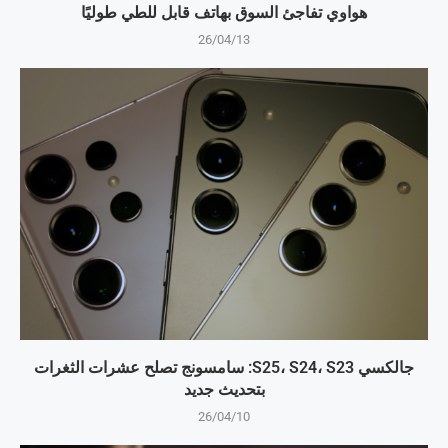
هواوي تفاجئ السوق بهاتف قابل للطي طوليًا
26/04/13
جالكسي S25، S24، S23: سامسونج تصلح عشرات الثغرات
بتحديث جديد
26/04/10