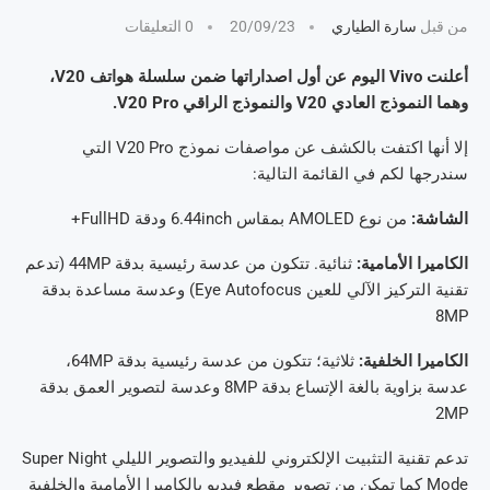
من قبل
سارة الطياري
20/09/23
0 التعليقات
أعلنت Vivo اليوم عن أول اصداراتها ضمن سلسلة هواتف V20،
وهما النموذج العادي V20 والنموذج الراقي V20 Pro.
إلا أنها اكتفت بالكشف عن مواصفات نموذج V20 Pro التي
سندرجها لكم في القائمة التالية:
الشاشة:
من نوع AMOLED بمقاس 6.44inch ودقة FullHD+
الكاميرا الأمامية:
ثنائية. تتكون من عدسة رئيسية بدقة 44MP (تدعم
تقنية التركيز الآلي للعين Eye Autofocus) وعدسة مساعدة بدقة
8MP
الكاميرا الخلفية:
ثلاثية؛ تتكون من عدسة رئيسية بدقة 64MP،
عدسة بزاوية بالغة الإتساع بدقة 8MP وعدسة لتصوير العمق بدقة
2MP
تدعم تقنية التثبيت الإلكتروني للفيديو والتصوير الليلي Super Night
Mode كما تمكن من تصوير مقطع فيديو بالكاميرا الأمامية والخلفية