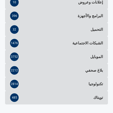
إعلانات وعروض
10
البرامج والأجهزة
396
التحميل
32
الشبكات الاجتماعية
1476
الموبايل
3752
بلاغ صحفي
2212
تكنولوجيا
2814
تويتاك
485