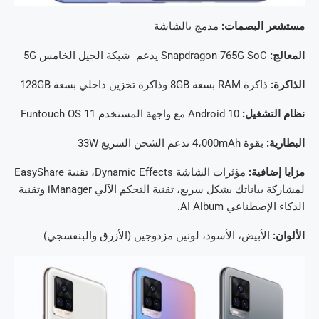
مستشعر البصمات:
مدمج بالشاشة
المعالج:
Snapdragon 765G SoC يدعم شبكة الجيل الخامس 5G
الذاكرة:
ذاكرة RAM بسعة 8GB وذاكرة تخزين داخلي بسعة 128GB
نظام التشغيل:
Android 10 مع واجهة المستخدم Funtouch OS 11
البطارية:
بقوة 4،000mAh تدعم الشحن السريع 33W
مزايا إضافية:
مؤثرات الشاشة Dynamic Effects، تقنية EasyShare
لمشاركة بياناتك بشكل سريع، تقنية التحكم الآلي iManager وتقنية
الذكاء الإصطناعي AI Album.
الألوان:
الأبيض، الأسود، لونين مزدوجين (الأزرق والبنفسجي)