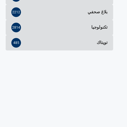
بلاغ صحفي
2212
تكنولوجيا
2814
تويتاك
485