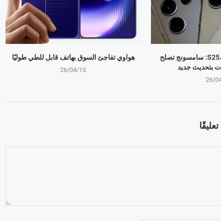
جالكسي S25، S24، S23: سامسونج تصلح
هواوي تفاجئ السوق بهاتف قابل للطي طوليًا
ت بتحديث جديد
26/04/13
26/0
عليقًا