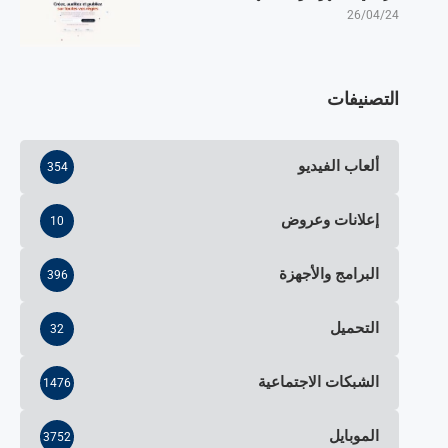
26/04/24
التصنيفات
ألعاب الفيديو
354
إعلانات وعروض
10
البرامج والأجهزة
396
التحميل
32
الشبكات الاجتماعية
1476
الموبايل
3752