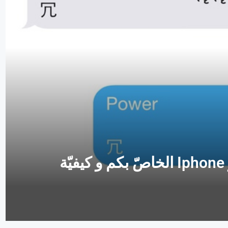
الرّسالة القصيرة الّتي تعطّل جهاز Iphone الخاصّ بكم و كيفيّة