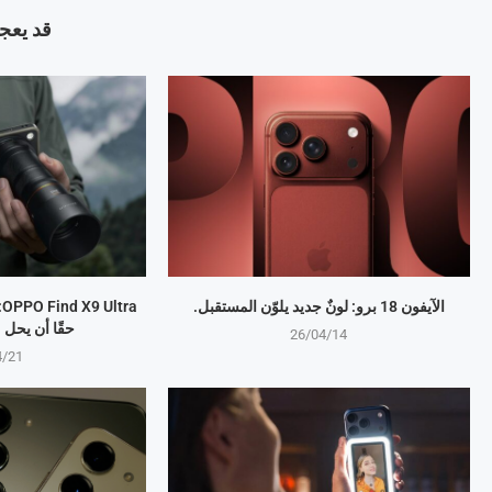
قد يعجب
الآيفون 18 برو: لونٌ جديد يلوّن المستقبل.
a
حقًا أن يحل
26/04/14
4/21