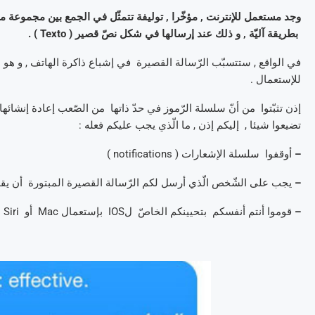
بطريقة آليّة , و ذلك عند إرسالها في شكل نصّ قصير ( Texto ) .
في الواقع , ستتسبّب الرّسالة القصيرة في إشباع ذاكرة الهاتف , و هو م
للإستعمال .
إذن تثبّتوا من أنّ سلسلة الرّموز في حدّ ذاتها من الصّعب إعادة إنشائها .
تضيعوا شيئا , إليكم إذن , ما الّذي يجب عليكم فعله :
–
أوقفوا سلسلة الإشعارات ( notifications )
–
يجب على الشّخص الّذي أرسل لكم الرّسالة القصيرة المبتورة أن يقو
–
قوموا أنتم أنفسكم بتحيينكم الخاصّ لIOS بإستعمال Mac أو Siri .