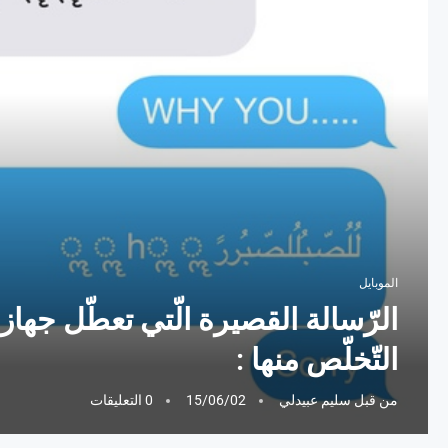
الموبايل
التّخلّص منها :
من قبل
سليم عبيدلي
15/06/02
0 التعليقات