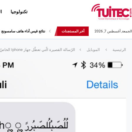
تكنولوجيا
ا
الجمعة, أغسطس 7, 2026
آخر المستجدات
أحدث إصدارات هواوي: هاتف “nova 8 SE” ينطلق رسميا مع أربع...
الرئيسية
الموبايل
الرّسالة القصيرة الّتي تعطّل جهاز Iphone الخاصّ بكم و كيفيّة التّخلّص منها :