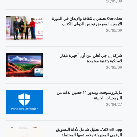
26/05/09
Ooredoo تحتفي بالثقافة والإبداع في الدورة
الأربعين لمعرض تونس الدولي للكتاب
26/05/09
شركة إل جي تُعلن عن أول أجهزة تلفاز
لاسلكية بتقنية معتمدة
26/05/09
مايكروسوفت: ويندوز 11 حصين بذاته من
البرمجيات الخبيثة
26/04/27
AdShift.app: تحليل شامل لأداة التسويق
الرقمي المجهولة وخصائصها المحتملة