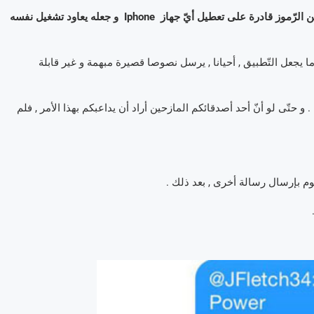
وجد مستعمل للإنترنت , مؤخّرا , توليفة تتمثّل في الجمع بين مجموعة من الرّموز قادرة على تعطيل أيّ جهاز Iphone و جعله يعاود تشغيل نفسه
ا يجعل التّطبيق , أحيانا , يرسل نصوصا قصيرة مبهمة و غير قابلة
 و حتّى لو أنّ أحد أصدقائكم المازحين أراد أن يداعبكم بهذا الأمر , فلم
م بإرسال رسالة أخرى , بعد ذلك .