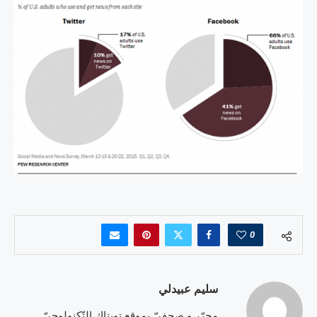
0
سليم عبيدلي
محرّر و صحفيّ بموقع تويتاك التّكنولوجيّ