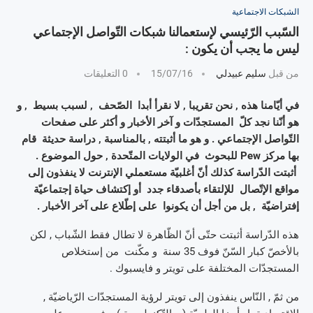
الشبكات الاجتماعية
السّبب الرّئيسي لإستعمالنا شبكات التّواصل الإجتماعي
ليس ما يجب أن يكون :
من قبل
سليم عبيدلي
15/07/16
0 التعليقات
في أيّامنا هذه , نحن تقريبا , لا نقرأ أبدا الصّحف , لسبب بسيط , و
هو أنّنا نجد كلّ المستجدّات و آخر الأخبار و أكثر على صفحات
التّواصل الإجتماعي . و هو ما أثبتته , بالمناسبة , دراسة حديثة قام
بها مركز Pew للبحوث في الولايات المتّحدة , حول الموضوع .
أثبتت الدّراسة كذلك أنّ أغلبيّة مستعملي الإنترنت لا ينفذون إلى
مواقع الإتّصال للإلتقاء بأصدقاء جدد أو إكتشاف حياة إجتماعيّة
إفتراضيّة , بل من أجل أن يكونوا على إطّلاع على آخر الأخبار .
هذه الدّراسة أثبتت حتّى أنّ الظّاهرة لا تطال فقط الشّباب , لكن
بالأخصّ كبار السّنّ فوف 35 سنة و مكّنت من إستخلاص
المستجدّات المختلفة على تويتر و فايسبوك .
من ثمّ , النّاس ينفذون إلى تويتر لرؤية المستجدّات الرّياضيّة ,