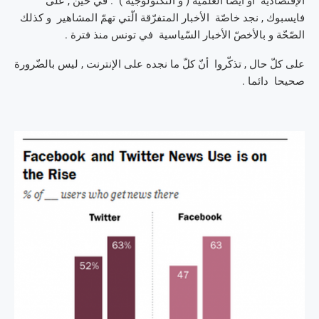
الإقتصادية او أيضا العلميّة ( و التّكنولوجية ) . في حين , على
فايسبوك , نجد خاصّة الأخبار المتفرّقة الّتي تهمّ المشاهير و كذلك
الصّحّة و بالأخصّ الأخبار السّياسية في تونس منذ فترة .
على كلّ حال , تذكّروا أنّ كلّ ما نجده على الإنترنت , ليس بالضّرورة
صحيحا دائما .