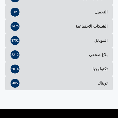
التحميل
32
الشبكات الاجتماعية
1476
الموبايل
3752
بلاغ صحفي
2212
تكنولوجيا
2814
تويتاك
485