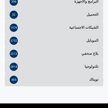
البرامج والأجهزة
396
التحميل
32
الشبكات الاجتماعية
1476
الموبايل
3752
بلاغ صحفي
2212
تكنولوجيا
2814
تويتاك
485